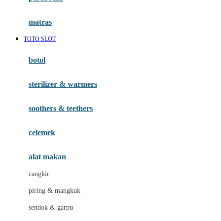
Happy Tummy
Hauck
matras
Havaianas
TOTO SLOT
Hegen
botol
Hot Wheels
sterilizer & warmers
Hybrid
soothers & teethers
I
Inlacta DHA
celemek
Interlac
alat makan
Ivenet
cangkir
J
piring & mangkuk
Jack N Jill
sendok & garpu
Joie