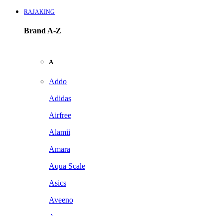
RAJAKING
Brand A-Z
A
Addo
Adidas
Airfree
Alamii
Amara
Aqua Scale
Asics
Aveeno
Awan