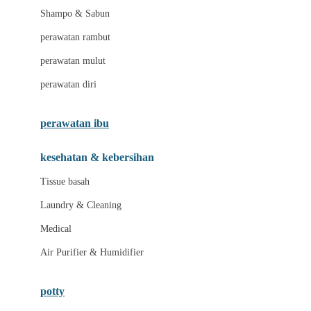
London Taxi
Shampo & Sabun
Love To Dream
perawatan rambut
perawatan mulut
M
perawatan diri
Magformers
Mama's Choice
perawatan ibu
Mamas&Papas
kesehatan & kebersihan
Mamaway
Tissue basah
Maxi Cosi
Laundry & Cleaning
Megabloks
Medical
Micro
Air Purifier & Humidifier
MiDeer
Mimi & Lula
potty
Mini Monkey