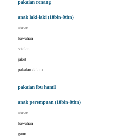
pakaian renang
Bumkins
anak laki-laki (18bln-8thn)
C
atasan
Cetaphil
bawahan
Chicco
setelan
Childlife
jaket
Clevamama
pakaian dalam
Cocolatte
Cottonseeds
pakaian ibu hamil
Cozy N Safe
anak perempuan (18bln-8thn)
Crane
atasan
Cybex
bawahan
D
gaun