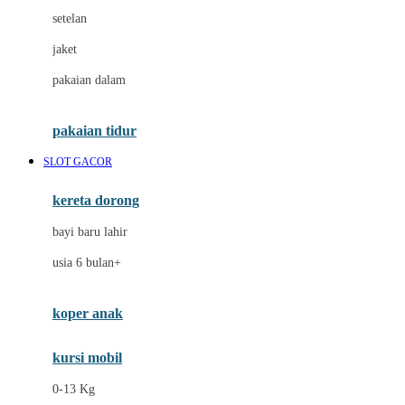
Dae Organics
setelan
Docare
jaket
Doona
pakaian dalam
Down To Earth
Drew
pakaian tidur
Dr. Brown's
SLOT GACOR
E
kereta dorong
ELC
bayi baru lahir
Ergobaby
usia 6 bulan+
Expert Care
koper anak
Ezyroller
kursi mobil
F
0-13 Kg
Felt So Sweet