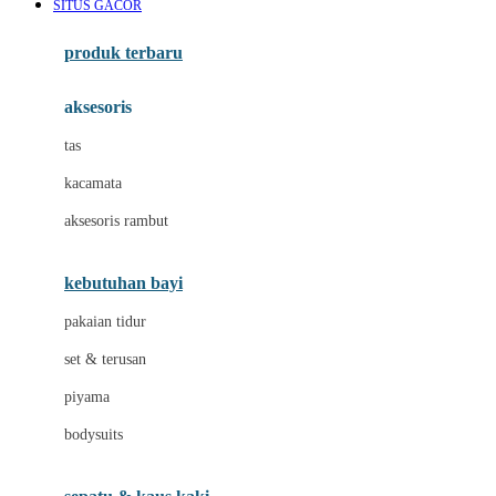
SITUS GACOR
Azetabio
produk terbaru
B
aksesoris
Baabaasheepz
tas
Babiators
kacamata
Baby Dove
aksesoris rambut
Baby Jogger
Baby Rovega
kebutuhan bayi
Babybee
pakaian tidur
Banana Boat
set & terusan
Banz
piyama
Barbie
bodysuits
Beaba
Beauty Barn