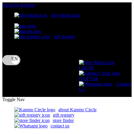
lewati ke Konten
download apps
download app from:
gift registry
Bahasa
ID
LOGIN
DAFTAR
Contact
Us
Toggle Nav
about Kanmo Circle
gift registry
store finder
contact us