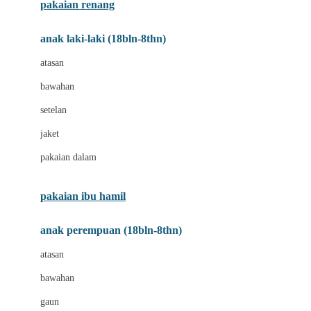
pakaian renang
Bumkins
anak laki-laki (18bln-8thn)
C
atasan
Cetaphil
bawahan
Chicco
setelan
Childlife
jaket
Clevamama
pakaian dalam
Cocolatte
Cottonseeds
pakaian ibu hamil
Cozy N Safe
anak perempuan (18bln-8thn)
Crane
atasan
Cybex
bawahan
D
gaun