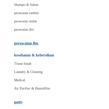
London Taxi
Shampo & Sabun
Love To Dream
perawatan rambut
perawatan mulut
M
perawatan diri
Magformers
Mama's Choice
perawatan ibu
Mamas&Papas
kesehatan & kebersihan
Mamaway
Tissue basah
Maxi Cosi
Laundry & Cleaning
Megabloks
Medical
Micro
Air Purifier & Humidifier
MiDeer
Mimi & Lula
potty
Mini Monkey