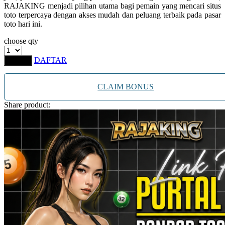
Squishmallows
RAJAKING menjadi pilihan utama bagi pemain yang mencari situs
toto terpercaya dengan akses mudah dan peluang terbaik pada pasar
Starbooks
toto hari ini.
Stick-O
choose qty
Stokke
DAFTAR
LOGIN
Sudocrem
CLAIM BONUS
Sumimo
Share product:
Sunnylife
Sun-Staches
Swimava
T
Tommee Tippee
Trunki
Tutti Bambini