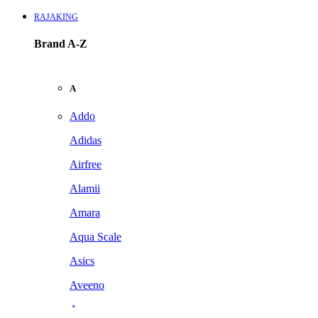
RAJAKING
Brand A-Z
A
Addo
Adidas
Airfree
Alamii
Amara
Aqua Scale
Asics
Aveeno
Awan