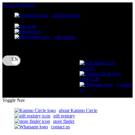
lewati ke Konten
download apps
download app from:
gift registry
Bahasa
ID
LOGIN
DAFTAR
Contact
Us
Toggle Nav
about Kanmo Circle
gift registry
store finder
contact us