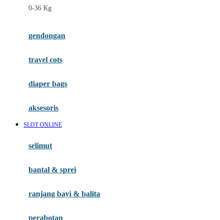
0-36 Kg
Fisher Price
Flipper
gendongan
Friends Of Sally
travel cots
G
diaper bags
Gb
Geko
aksesoris
Graco
SLOT ONLINE
Gund
selimut
H
bantal & sprei
Habbie
Haenim
ranjang bayi & balita
Happy Horse
perabotan