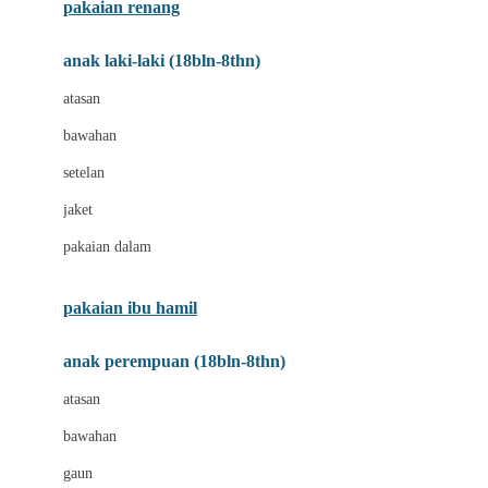
pakaian renang
Bumkins
anak laki-laki (18bln-8thn)
C
atasan
Cetaphil
bawahan
Chicco
setelan
Childlife
jaket
Clevamama
pakaian dalam
Cocolatte
Cottonseeds
pakaian ibu hamil
Cozy N Safe
anak perempuan (18bln-8thn)
Crane
atasan
Cybex
bawahan
D
gaun