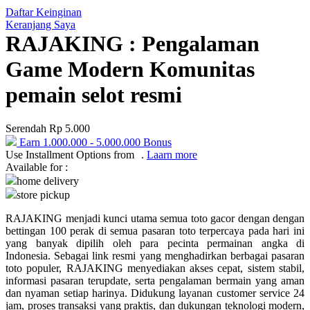
Daftar Keinginan
Q
Keranjang Saya
RAJAKING : Pengalaman
QV Baby
Game Modern Komunitas
R
pemain selot resmi
Real Shades
Red Castle
Serendah
Rp 5.000
Ribbon Madness
Earn
1.000.000
-
5.000.000
Bonus
Use Installment Options from
.
Laarn more
Available for :
S
home delivery
store pickup
Sebamed
RAJAKING menjadi kunci utama semua toto gacor dengan dengan
Silver Cross
bettingan 100 perak di semua pasaran toto terpercaya pada hari ini
yang banyak dipilih oleh para pecinta permainan angka di
Simply Idea
Indonesia. Sebagai link resmi yang menghadirkan berbagai pasaran
toto populer, RAJAKING menyediakan akses cepat, sistem stabil,
Skip Hop
informasi pasaran terupdate, serta pengalaman bermain yang aman
Spectra
dan nyaman setiap harinya. Didukung layanan customer service 24
jam, proses transaksi yang praktis, dan dukungan teknologi modern,