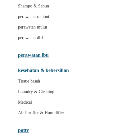
London Taxi
Shampo & Sabun
Love To Dream
perawatan rambut
perawatan mulut
M
perawatan diri
Magformers
Mama's Choice
perawatan ibu
Mamas&Papas
kesehatan & kebersihan
Mamaway
Tissue basah
Maxi Cosi
Laundry & Cleaning
Megabloks
Medical
Micro
Air Purifier & Humidifier
MiDeer
Mimi & Lula
potty
Mini Monkey