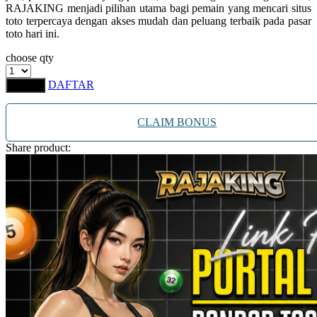
Squishmallows
RAJAKING menjadi pilihan utama bagi pemain yang mencari situs
toto terpercaya dengan akses mudah dan peluang terbaik pada pasar
Starbooks
toto hari ini.
Stick-O
choose qty
Stokke
DAFTAR
LOGIN
Sudocrem
CLAIM BONUS
Sumimo
Share product:
Sunnylife
Sun-Staches
Swimava
T
Tommee Tippee
Trunki
Tutti Bambini