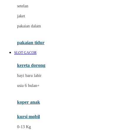
Dae Organics
setelan
Docare
jaket
Doona
pakaian dalam
Down To Earth
Drew
pakaian tidur
Dr. Brown's
SLOT GACOR
E
kereta dorong
ELC
bayi baru lahir
Ergobaby
usia 6 bulan+
Expert Care
koper anak
Ezyroller
kursi mobil
F
0-13 Kg
Felt So Sweet