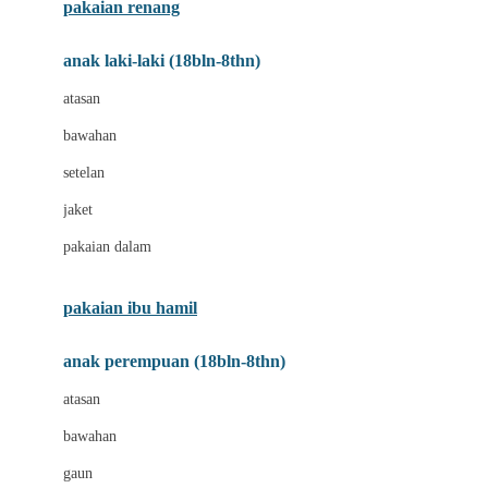
pakaian renang
Bumkins
anak laki-laki (18bln-8thn)
C
atasan
Cetaphil
bawahan
Chicco
setelan
Childlife
jaket
Clevamama
pakaian dalam
Cocolatte
Cottonseeds
pakaian ibu hamil
Cozy N Safe
anak perempuan (18bln-8thn)
Crane
atasan
Cybex
bawahan
D
gaun