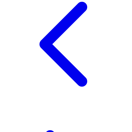
Xootz
Y
Yamatoya
Z
Zaxy
Zoggs
0-9
4Moms
59S