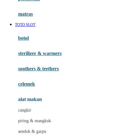
Happy Tummy
Hauck
matras
Havaianas
TOTO SLOT
Hegen
botol
Hot Wheels
sterilizer & warmers
Hybrid
soothers & teethers
I
Inlacta DHA
celemek
Interlac
alat makan
Ivenet
cangkir
J
piring & mangkuk
Jack N Jill
sendok & garpu
Joie