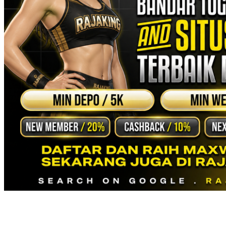
Twistshake
TY Toys
U
V
Veja
Vitaflow
Vtech
W
Waterland
Wellness
X