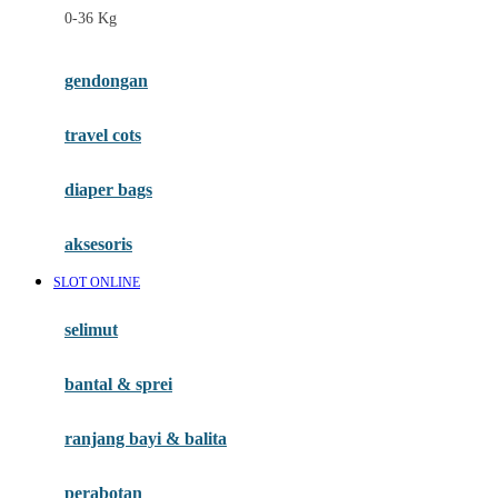
0-36 Kg
Fisher Price
Flipper
gendongan
Friends Of Sally
travel cots
G
diaper bags
Gb
Geko
aksesoris
Graco
SLOT ONLINE
Gund
selimut
H
bantal & sprei
Habbie
Haenim
ranjang bayi & balita
Happy Horse
perabotan