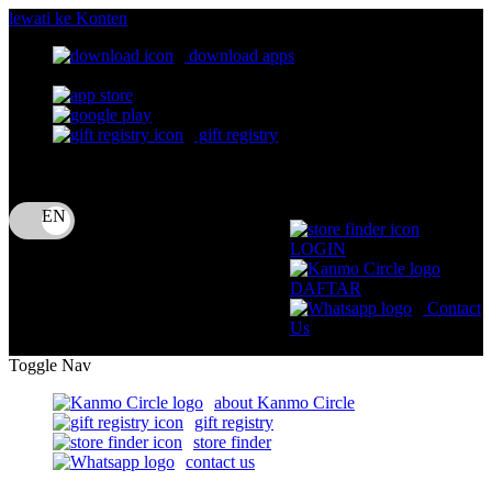
lewati ke Konten
download apps
download app from:
gift registry
Bahasa
ID
LOGIN
DAFTAR
Contact
Us
Toggle Nav
about Kanmo Circle
gift registry
store finder
contact us