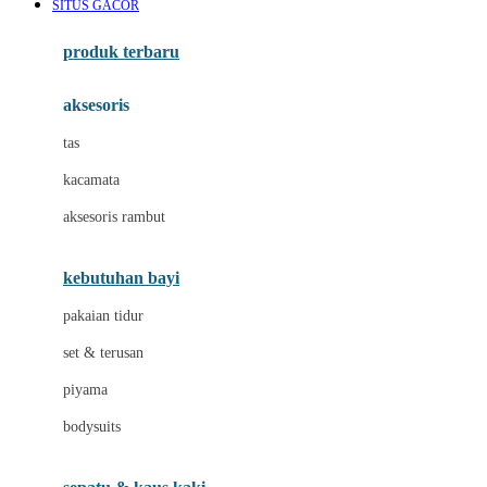
SITUS GACOR
Azetabio
produk terbaru
B
aksesoris
Baabaasheepz
tas
Babiators
kacamata
Baby Dove
aksesoris rambut
Baby Jogger
Baby Rovega
kebutuhan bayi
Babybee
pakaian tidur
Banana Boat
set & terusan
Banz
piyama
Barbie
bodysuits
Beaba
Beauty Barn