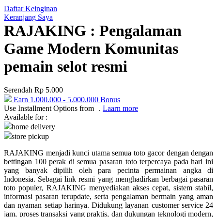
Daftar Keinginan
Q
Keranjang Saya
RAJAKING : Pengalaman
QV Baby
Game Modern Komunitas
R
pemain selot resmi
Real Shades
Red Castle
Serendah
Rp 5.000
Ribbon Madness
Earn
1.000.000
-
5.000.000
Bonus
Use Installment Options from
.
Laarn more
Available for :
S
home delivery
store pickup
Sebamed
RAJAKING menjadi kunci utama semua toto gacor dengan dengan
Silver Cross
bettingan 100 perak di semua pasaran toto terpercaya pada hari ini
yang banyak dipilih oleh para pecinta permainan angka di
Simply Idea
Indonesia. Sebagai link resmi yang menghadirkan berbagai pasaran
toto populer, RAJAKING menyediakan akses cepat, sistem stabil,
Skip Hop
informasi pasaran terupdate, serta pengalaman bermain yang aman
Spectra
dan nyaman setiap harinya. Didukung layanan customer service 24
jam, proses transaksi yang praktis, dan dukungan teknologi modern,