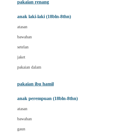
pakaian renang
Bumkins
anak laki-laki (18bln-8thn)
C
atasan
Cetaphil
bawahan
Chicco
setelan
Childlife
jaket
Clevamama
pakaian dalam
Cocolatte
Cottonseeds
pakaian ibu hamil
Cozy N Safe
anak perempuan (18bln-8thn)
Crane
atasan
Cybex
bawahan
D
gaun