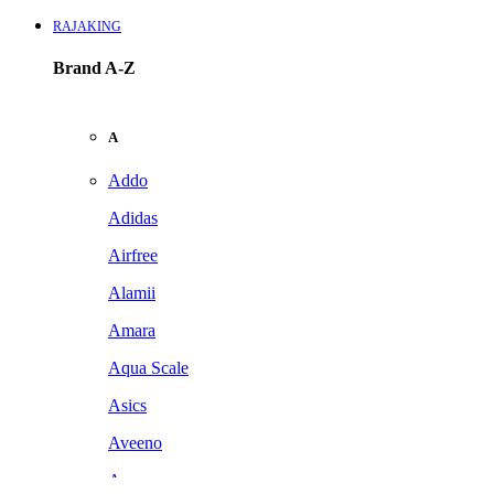
RAJAKING
Brand A-Z
A
Addo
Adidas
Airfree
Alamii
Amara
Aqua Scale
Asics
Aveeno
Awan