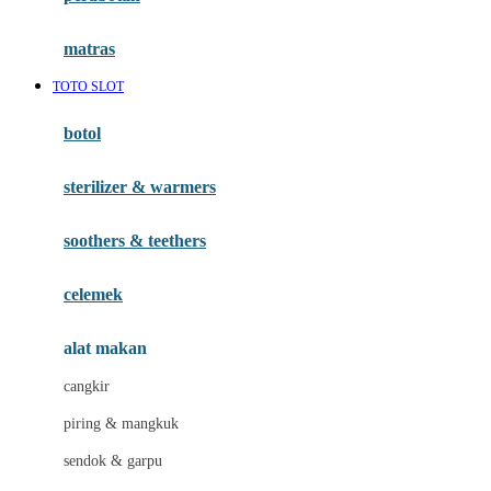
Happy Tummy
Hauck
matras
Havaianas
TOTO SLOT
Hegen
botol
Hot Wheels
sterilizer & warmers
Hybrid
soothers & teethers
I
Inlacta DHA
celemek
Interlac
alat makan
Ivenet
cangkir
J
piring & mangkuk
Jack N Jill
sendok & garpu
Joie