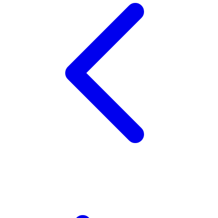
Xootz
Y
Yamatoya
Z
Zaxy
Zoggs
0-9
4Moms
59S