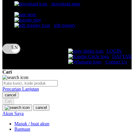
download apps
download app from:
Oh Ma Grain
Okiedog
gift registry
P
Bahasa
ID
Peachy
LOGIN
Phil & Ted's
DAFTAR
Contact Us
Philips Avent
Cari
Pigeon
Playgro
Pencarian Lanjutan
cancel
Poled Global
Cari
Ponycycle
cancel
Akun Saya
Puma
Masuk / buat akun
Pureats
Bantuan