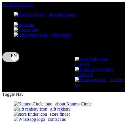
lewati ke Konten
download apps
download app from:
gift registry
Bahasa
ID
LOGIN
DAFTAR
Contact
Us
Toggle Nav
about Kanmo Circle
gift registry
store finder
contact us