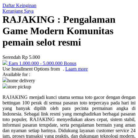
Daftar Keinginan
Q
Keranjang Saya
RAJAKING : Pengalaman
QV Baby
Game Modern Komunitas
R
pemain selot resmi
Real Shades
Red Castle
Serendah
Rp 5.000
Ribbon Madness
Earn
1.000.000
-
5.000.000
Bonus
Use Installment Options from
.
Laarn more
Available for :
S
home delivery
store pickup
Sebamed
RAJAKING menjadi kunci utama semua toto gacor dengan dengan
Silver Cross
bettingan 100 perak di semua pasaran toto terpercaya pada hari ini
yang banyak dipilih oleh para pecinta permainan angka di
Simply Idea
Indonesia. Sebagai link resmi yang menghadirkan berbagai pasaran
toto populer, RAJAKING menyediakan akses cepat, sistem stabil,
Skip Hop
informasi pasaran terupdate, serta pengalaman bermain yang aman
Spectra
dan nyaman setiap harinya. Didukung layanan customer service 24
jam, proses transaksi yang praktis, dan dukungan teknologi modern,