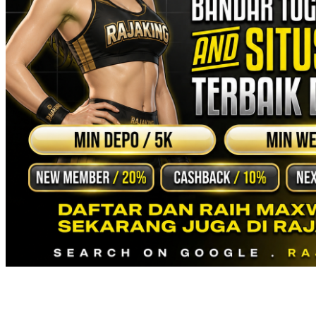
Twistshake
TY Toys
U
V
Veja
Vitaflow
Vtech
W
Waterland
Wellness
X