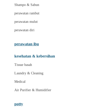
London Taxi
Shampo & Sabun
Love To Dream
perawatan rambut
perawatan mulut
M
perawatan diri
Magformers
Mama's Choice
perawatan ibu
Mamas&Papas
kesehatan & kebersihan
Mamaway
Tissue basah
Maxi Cosi
Laundry & Cleaning
Megabloks
Medical
Micro
Air Purifier & Humidifier
MiDeer
Mimi & Lula
potty
Mini Monkey