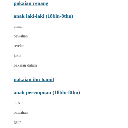
pakaian renang
anak laki-laki (18bln-8thn)
atasan
bawahan
setelan
jaket
pakaian dalam
pakaian ibu hamil
anak perempuan (18bln-8thn)
atasan
bawahan
gaun