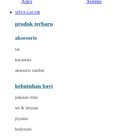
Asics
Aveeno
SITUS GACOR
produk terbaru
aksesoris
tas
kacamata
aksesoris rambut
kebutuhan bayi
pakaian tidur
set & terusan
piyama
bodysuits