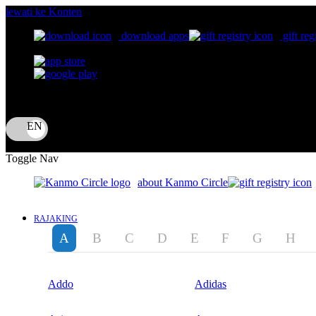
lewati ke Konten
download apps
gift reg
download app from:
Bahasa
ID
Toggle Nav
about Kanmo Circle
RAJAKING
A
B
C
D
E
F
G
H
Addo
Adidas