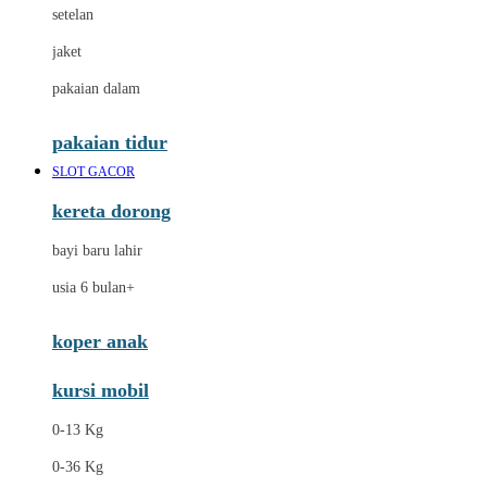
setelan
jaket
pakaian dalam
pakaian tidur
SLOT GACOR
kereta dorong
bayi baru lahir
usia 6 bulan+
koper anak
kursi mobil
0-13 Kg
0-36 Kg