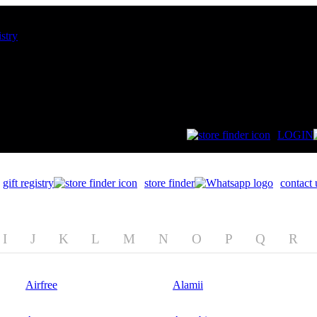
istry
LOGIN
gift registry
store finder
contact 
I
J
K
L
M
N
O
P
Q
R
Airfree
Alamii