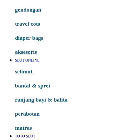
gendongan
travel cots
diaper bags
aksesoris
SLOT ONLINE
selimut
bantal & sprei
ranjang bayi & balita
perabotan
matras
TOTO SLOT