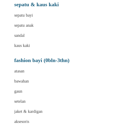
sepatu & kaus kaki
sepatu bayi
sepatu anak
sandal
kaus kaki
fashion bayi (0bln-3thn)
atasan
bawahan
gaun
setelan
jaket & kardigan
aksesoris