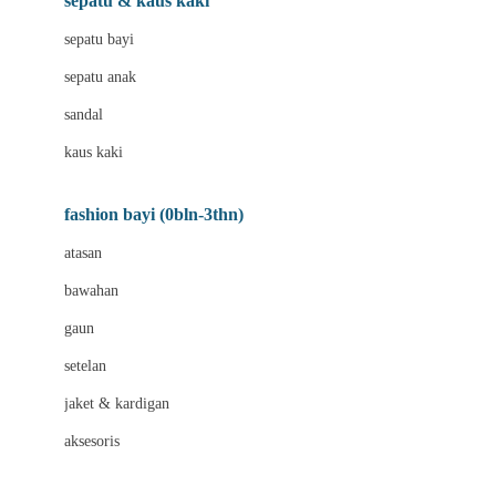
sepatu & kaus kaki
Bio Oil
sepatu bayi
Biolane
sepatu anak
Bite Fighters
sandal
Bizzi Growin
kaus kaki
Blackmores
fashion bayi (0bln-3thn)
Blooming Marvellous
atasan
Bonnels
bawahan
Bravado
gaun
Bruder
setelan
Brush Baby
jaket & kardigan
Buds Organics
aksesoris
Bugaboo
Buggygear