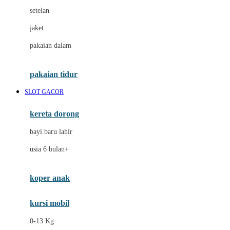
Dae Organics
setelan
Docare
jaket
Doona
pakaian dalam
Down To Earth
Drew
pakaian tidur
Dr. Brown's
SLOT GACOR
E
kereta dorong
ELC
bayi baru lahir
Ergobaby
usia 6 bulan+
Expert Care
koper anak
Ezyroller
kursi mobil
F
0-13 Kg
Felt So Sweet