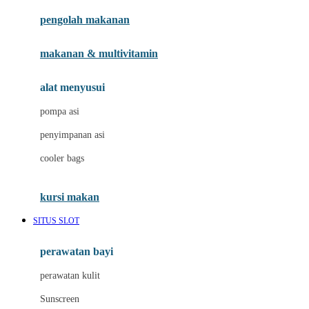
pengolah makanan
Joolz
Jujube
makanan & multivitamin
K
alat menyusui
Kiddycuts
pompa asi
Kumon
penyimpanan asi
L
cooler bags
Leapfrog
kursi makan
Leclerc
SITUS SLOT
Lee Vierra
Lillebaby
perawatan bayi
Little Bird Told Me
perawatan kulit
Little Miss Janis
Sunscreen