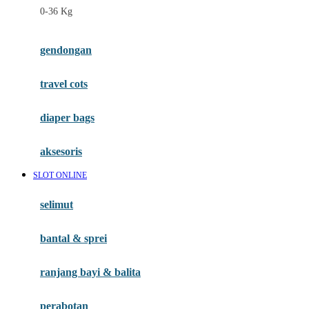
0-36 Kg
Fisher Price
Flipper
gendongan
Friends Of Sally
travel cots
G
diaper bags
Gb
Geko
aksesoris
Graco
SLOT ONLINE
Gund
selimut
H
bantal & sprei
Habbie
Haenim
ranjang bayi & balita
Happy Horse
perabotan