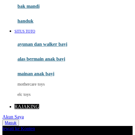
Moby
bak mandi
Momami
handuk
Mothercare
SITUS TOTO
Mustela
ayunan dan walker bayi
My Buddy Tag
My K
alas bermain anak bayi
N
mainan anak bayi
Naif
mothercare toys
Nike
elc toys
Nordic Natural
RAJAKING
Nuby
Akun Saya
Nuna
Masuk
lewati ke Konten
O