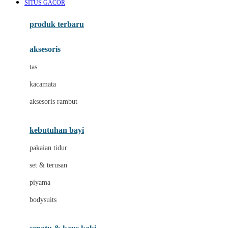
SITUS GACOR
Azetabio
produk terbaru
B
aksesoris
Baabaasheepz
tas
Babiators
kacamata
Baby Dove
aksesoris rambut
Baby Jogger
Baby Rovega
kebutuhan bayi
Babybee
pakaian tidur
Banana Boat
set & terusan
Banz
piyama
Barbie
bodysuits
Beaba
Beauty Barn