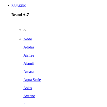
RAJAKING
Brand A-Z
A
Addo
Adidas
Airfree
Alamii
Amara
Aqua Scale
Asics
Aveeno
Awan