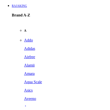
RAJAKING
Brand A-Z
A
Addo
Adidas
Airfree
Alamii
Amara
Aqua Scale
Asics
Aveeno
Awan