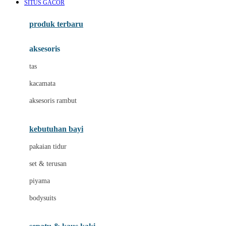
SITUS GACOR
Azetabio
produk terbaru
B
aksesoris
Baabaasheepz
tas
Babiators
kacamata
Baby Dove
aksesoris rambut
Baby Jogger
Baby Rovega
kebutuhan bayi
Babybee
pakaian tidur
Banana Boat
set & terusan
Banz
piyama
Barbie
bodysuits
Beaba
Beauty Barn