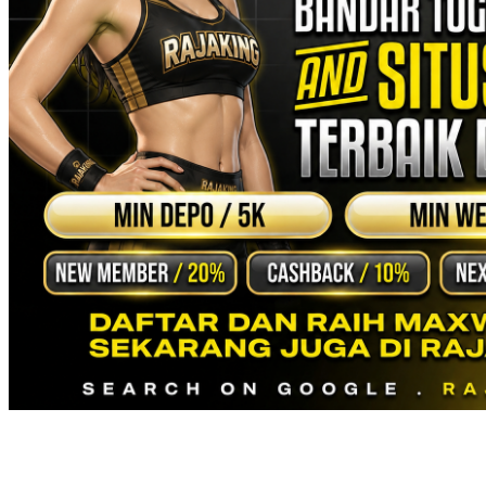
Twistshake
TY Toys
U
V
Veja
Vitaflow
Vtech
W
Waterland
Wellness
X