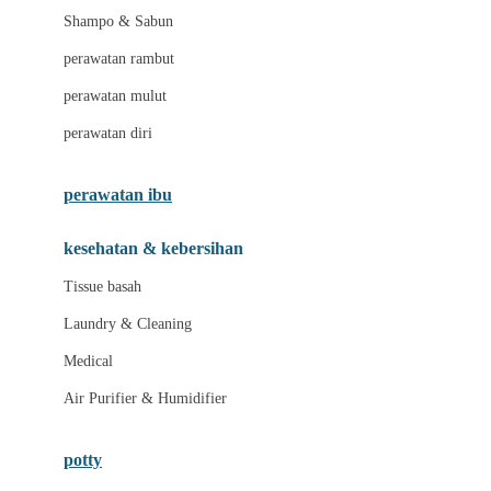
London Taxi
Shampo & Sabun
Love To Dream
perawatan rambut
perawatan mulut
M
perawatan diri
Magformers
Mama's Choice
perawatan ibu
Mamas&Papas
kesehatan & kebersihan
Mamaway
Tissue basah
Maxi Cosi
Laundry & Cleaning
Megabloks
Medical
Micro
Air Purifier & Humidifier
MiDeer
Mimi & Lula
potty
Mini Monkey