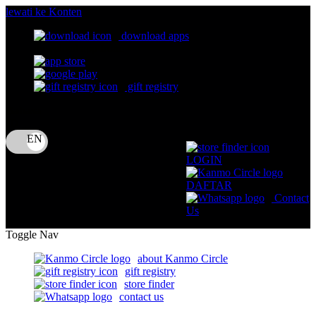
lewati ke Konten
download apps
download app from:
gift registry
Bahasa
ID
LOGIN
DAFTAR
Contact
Us
Toggle Nav
about Kanmo Circle
gift registry
store finder
contact us