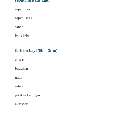
sepatu & kaus kaki
Bio Oil
sepatu bayi
Biolane
sepatu anak
Bite Fighters
sandal
Bizzi Growin
kaus kaki
Blackmores
fashion bayi (0bln-3thn)
Blooming Marvellous
atasan
Bonnels
bawahan
Bravado
gaun
Bruder
setelan
Brush Baby
jaket & kardigan
Buds Organics
aksesoris
Bugaboo
Buggygear