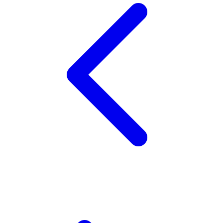
Xootz
Y
Yamatoya
Z
Zaxy
Zoggs
0-9
4Moms
59S