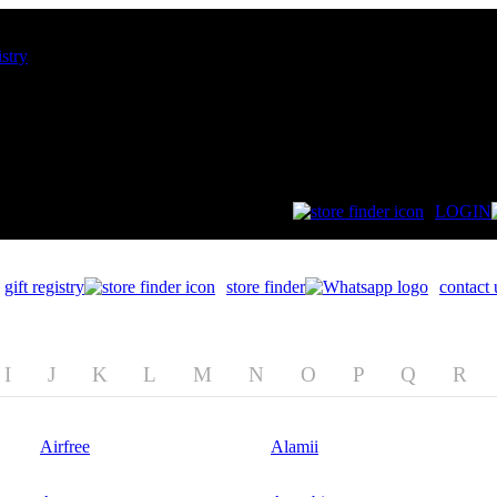
istry
LOGIN
gift registry
store finder
contact 
I
J
K
L
M
N
O
P
Q
R
Airfree
Alamii