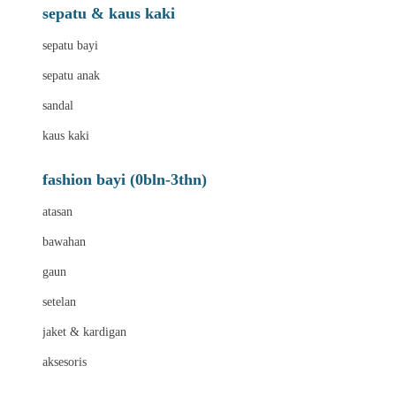
sepatu & kaus kaki
sepatu bayi
sepatu anak
sandal
kaus kaki
fashion bayi (0bln-3thn)
atasan
bawahan
gaun
setelan
jaket & kardigan
aksesoris