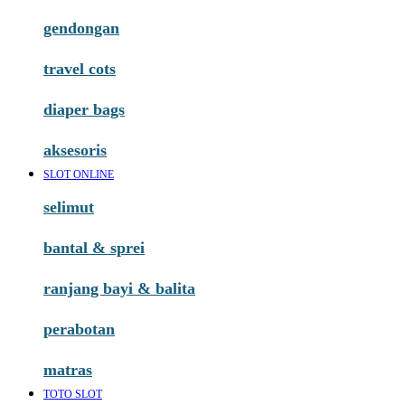
gendongan
travel cots
diaper bags
aksesoris
SLOT ONLINE
selimut
bantal & sprei
ranjang bayi & balita
perabotan
matras
TOTO SLOT