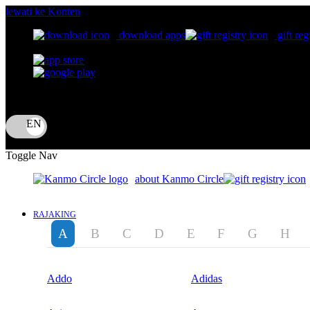
lewati ke Konten
download apps
gift reg
download app from:
Bahasa
ID
Toggle Nav
about Kanmo Circle
RAJAKING
A
B
C
D
E
F
G
H
Addo
Adidas