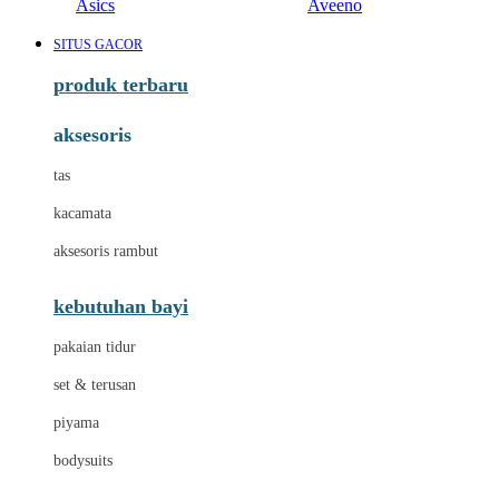
Asics
Aveeno
SITUS GACOR
produk terbaru
aksesoris
tas
kacamata
aksesoris rambut
kebutuhan bayi
pakaian tidur
set & terusan
piyama
bodysuits