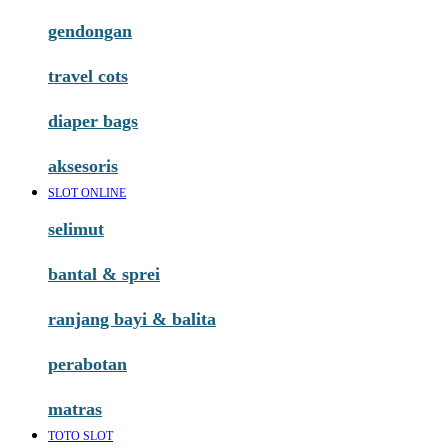
gendongan
travel cots
diaper bags
aksesoris
SLOT ONLINE
selimut
bantal & sprei
ranjang bayi & balita
perabotan
matras
TOTO SLOT