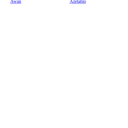
Awan
Azetabio