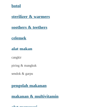
botol
sterilizer & warmers
soothers & teethers
celemek
alat makan
cangkir
piring & mangkuk
sendok & garpu
pengolah makanan
makanan & multivitamin