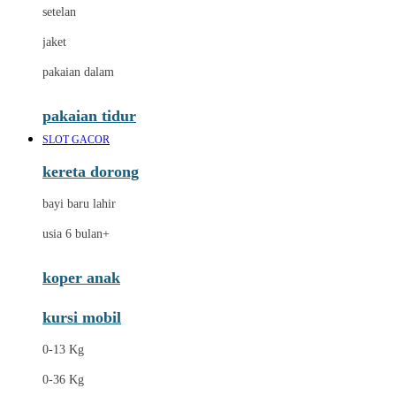
setelan
jaket
pakaian dalam
pakaian tidur
SLOT GACOR
kereta dorong
bayi baru lahir
usia 6 bulan+
koper anak
kursi mobil
0-13 Kg
0-36 Kg