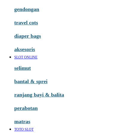
gendongan
travel cots
diaper bags
aksesoris
SLOT ONLINE
selimut
bantal & sprei
ranjang bayi & balita
perabotan
matras
TOTO SLOT