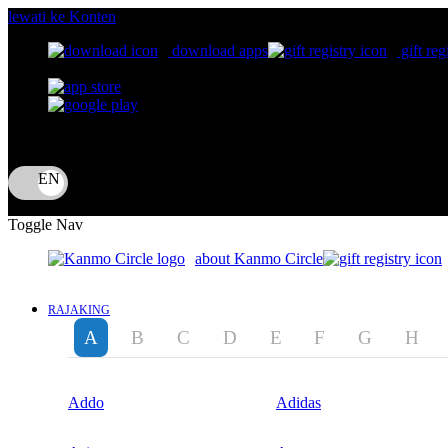
lewati ke Konten
download apps
gift reg
download app from:
Bahasa
ID
Toggle Nav
about Kanmo Circle
RAJAKING
A
B
C
D
E
F
G
H
Addo
Adidas