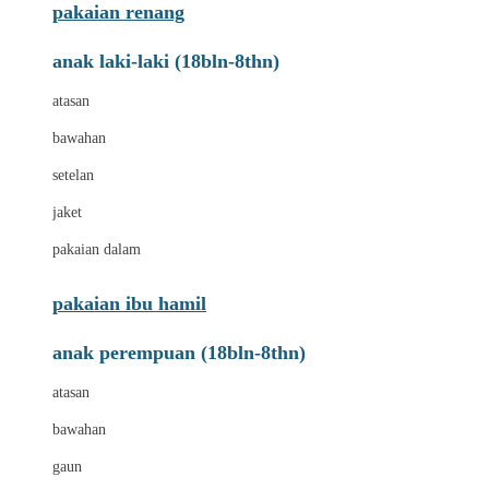
pakaian renang
anak laki-laki (18bln-8thn)
atasan
bawahan
setelan
jaket
pakaian dalam
pakaian ibu hamil
anak perempuan (18bln-8thn)
atasan
bawahan
gaun