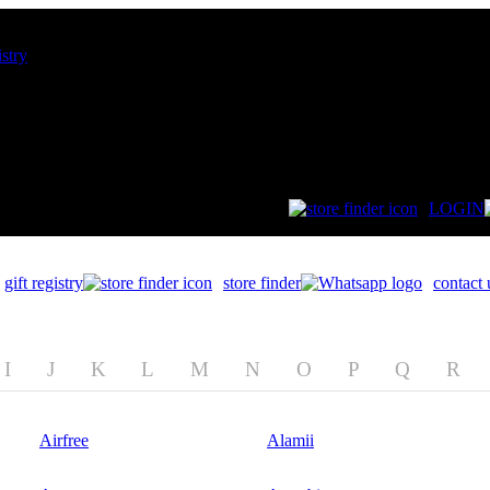
istry
LOGIN
gift registry
store finder
contact 
I
J
K
L
M
N
O
P
Q
R
Airfree
Alamii