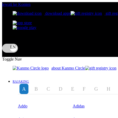
lewati ke Konten
download apps
gift reg
download app from:
Bahasa
ID
Toggle Nav
about Kanmo Circle
RAJAKING
A
B
C
D
E
F
G
H
Addo
Adidas