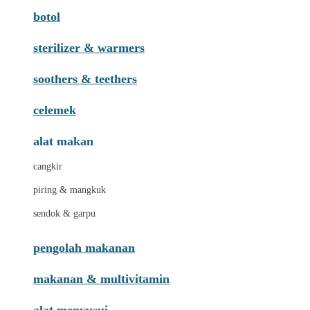
botol
sterilizer & warmers
soothers & teethers
celemek
alat makan
cangkir
piring & mangkuk
sendok & garpu
pengolah makanan
makanan & multivitamin