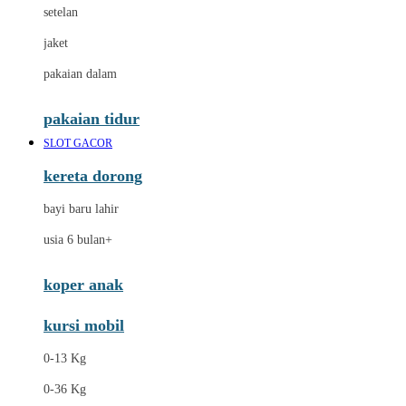
setelan
jaket
pakaian dalam
pakaian tidur
SLOT GACOR
kereta dorong
bayi baru lahir
usia 6 bulan+
koper anak
kursi mobil
0-13 Kg
0-36 Kg