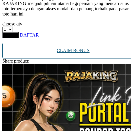
Squishmallows
RAJAKING menjadi pilihan utama bagi pemain yang mencari situs
toto terpercaya dengan akses mudah dan peluang terbaik pada pasar
Starbooks
toto hari ini.
Stick-O
choose qty
Stokke
DAFTAR
LOGIN
Sudocrem
CLAIM BONUS
Sumimo
Share product:
Sunnylife
Sun-Staches
Swimava
T
Tommee Tippee
Trunki
Tutti Bambini