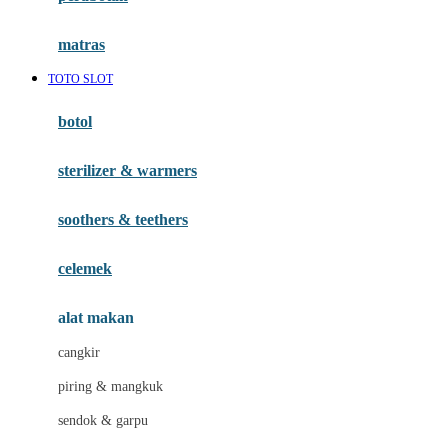
Happy Tummy
Hauck
matras
Havaianas
TOTO SLOT
Hegen
botol
Hot Wheels
sterilizer & warmers
Hybrid
soothers & teethers
I
Inlacta DHA
celemek
Interlac
alat makan
Ivenet
cangkir
J
piring & mangkuk
Jack N Jill
sendok & garpu
Joie