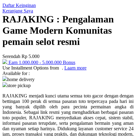
Daftar Keinginan
Q
Keranjang Saya
RAJAKING : Pengalaman
QV Baby
Game Modern Komunitas
R
pemain selot resmi
Real Shades
Red Castle
Serendah
Rp 5.000
Ribbon Madness
Earn
1.000.000
-
5.000.000
Bonus
Use Installment Options from
.
Laarn more
Available for :
S
home delivery
store pickup
Sebamed
RAJAKING menjadi kunci utama semua toto gacor dengan dengan
Silver Cross
bettingan 100 perak di semua pasaran toto terpercaya pada hari ini
yang banyak dipilih oleh para pecinta permainan angka di
Simply Idea
Indonesia. Sebagai link resmi yang menghadirkan berbagai pasaran
toto populer, RAJAKING menyediakan akses cepat, sistem stabil,
Skip Hop
informasi pasaran terupdate, serta pengalaman bermain yang aman
Spectra
dan nyaman setiap harinya. Didukung layanan customer service 24
jam, proses transaksi yang praktis, dan dukungan teknologi modern,