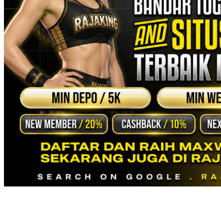
Twistshake
TY Toys
U
V
Veja
Vitaflow
Vtech
W
Waterland
Wellness
X