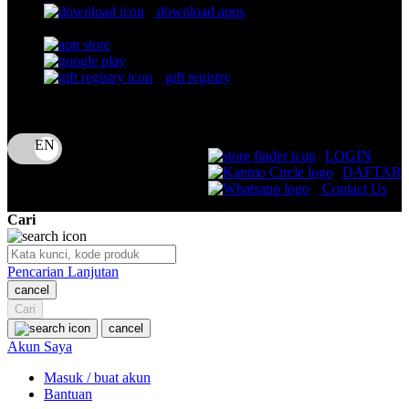
download apps
download app from:
Oh Ma Grain
Okiedog
gift registry
P
Bahasa
ID
Peachy
LOGIN
Phil & Ted's
DAFTAR
Contact Us
Philips Avent
Cari
Pigeon
Playgro
Pencarian Lanjutan
cancel
Poled Global
Cari
Ponycycle
cancel
Akun Saya
Puma
Masuk / buat akun
Pureats
Bantuan