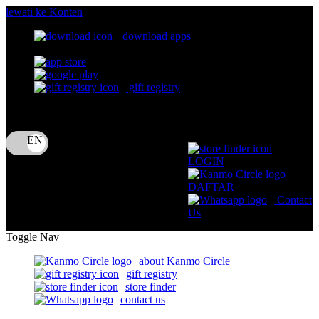
lewati ke Konten
download apps
download app from:
gift registry
Bahasa
ID
LOGIN
DAFTAR
Contact
Us
Toggle Nav
about Kanmo Circle
gift registry
store finder
contact us