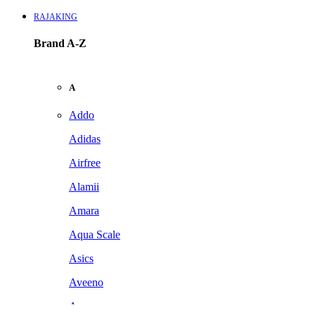
RAJAKING
Brand A-Z
A
Addo
Adidas
Airfree
Alamii
Amara
Aqua Scale
Asics
Aveeno
Awan