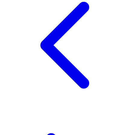
Xootz
Y
Yamatoya
Z
Zaxy
Zoggs
0-9
4Moms
59S