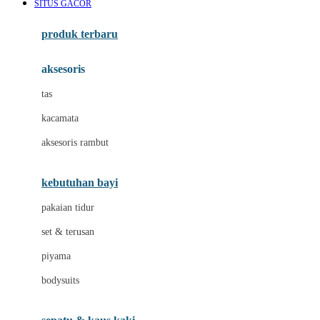
SITUS GACOR
Azetabio
produk terbaru
B
aksesoris
Baabaasheepz
tas
Babiators
kacamata
Baby Dove
aksesoris rambut
Baby Jogger
Baby Rovega
kebutuhan bayi
Babybee
pakaian tidur
Banana Boat
set & terusan
Banz
piyama
Barbie
bodysuits
Beaba
Beauty Barn