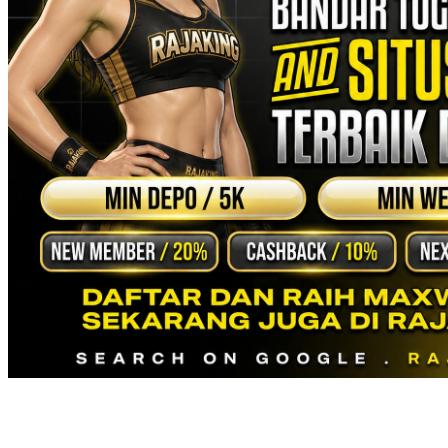
Twistshake
TY Toys
U
V
Veja
Vitaflow
Vtech
W
Waterland
Wellness
X