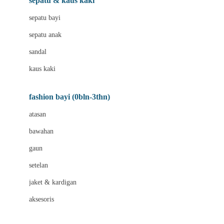
sepatu & kaus kaki
Bio Oil
sepatu bayi
Biolane
sepatu anak
Bite Fighters
sandal
Bizzi Growin
kaus kaki
Blackmores
fashion bayi (0bln-3thn)
Blooming Marvellous
atasan
Bonnels
bawahan
Bravado
gaun
Bruder
setelan
Brush Baby
jaket & kardigan
Buds Organics
aksesoris
Bugaboo
Buggygear