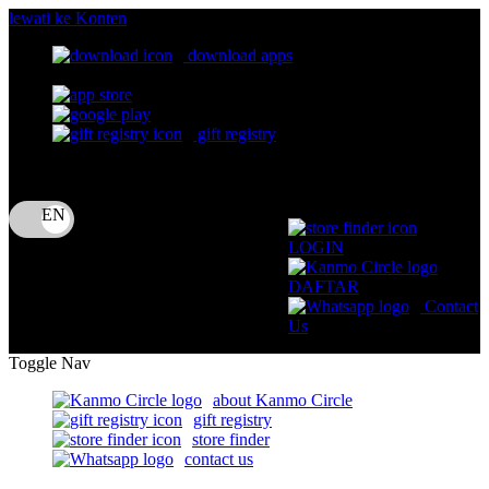
lewati ke Konten
download apps
download app from:
gift registry
Bahasa
ID
LOGIN
DAFTAR
Contact
Us
Toggle Nav
about Kanmo Circle
gift registry
store finder
contact us