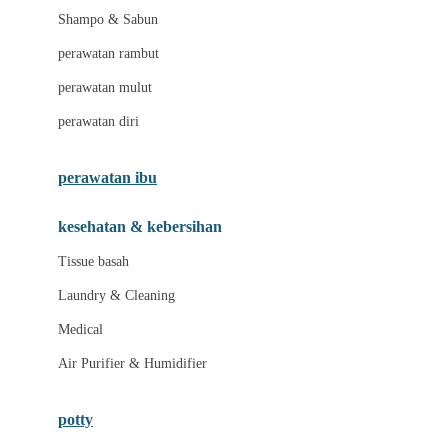
London Taxi
Shampo & Sabun
Love To Dream
perawatan rambut
perawatan mulut
M
perawatan diri
Magformers
Mama's Choice
perawatan ibu
Mamas&Papas
kesehatan & kebersihan
Mamaway
Tissue basah
Maxi Cosi
Laundry & Cleaning
Megabloks
Medical
Micro
Air Purifier & Humidifier
MiDeer
Mimi & Lula
potty
Mini Monkey