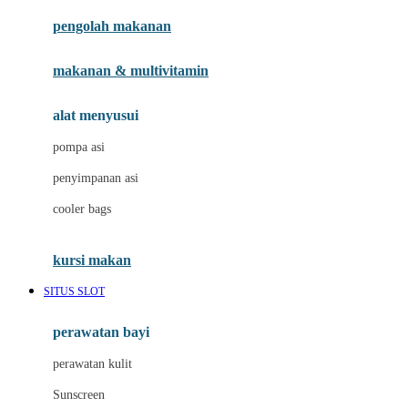
pengolah makanan
Joolz
Jujube
makanan & multivitamin
K
alat menyusui
Kiddycuts
pompa asi
Kumon
penyimpanan asi
L
cooler bags
Leapfrog
kursi makan
Leclerc
SITUS SLOT
Lee Vierra
Lillebaby
perawatan bayi
Little Bird Told Me
perawatan kulit
Little Miss Janis
Sunscreen