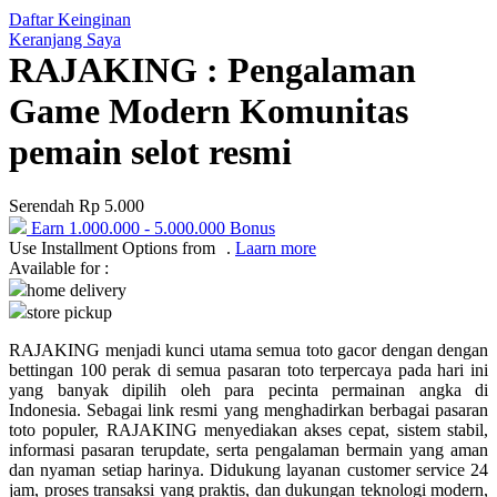
Daftar Keinginan
Q
Keranjang Saya
RAJAKING : Pengalaman
QV Baby
Game Modern Komunitas
R
pemain selot resmi
Real Shades
Red Castle
Serendah
Rp 5.000
Ribbon Madness
Earn
1.000.000
-
5.000.000
Bonus
Use Installment Options from
.
Laarn more
Available for :
S
home delivery
store pickup
Sebamed
RAJAKING menjadi kunci utama semua toto gacor dengan dengan
Silver Cross
bettingan 100 perak di semua pasaran toto terpercaya pada hari ini
yang banyak dipilih oleh para pecinta permainan angka di
Simply Idea
Indonesia. Sebagai link resmi yang menghadirkan berbagai pasaran
toto populer, RAJAKING menyediakan akses cepat, sistem stabil,
Skip Hop
informasi pasaran terupdate, serta pengalaman bermain yang aman
Spectra
dan nyaman setiap harinya. Didukung layanan customer service 24
jam, proses transaksi yang praktis, dan dukungan teknologi modern,