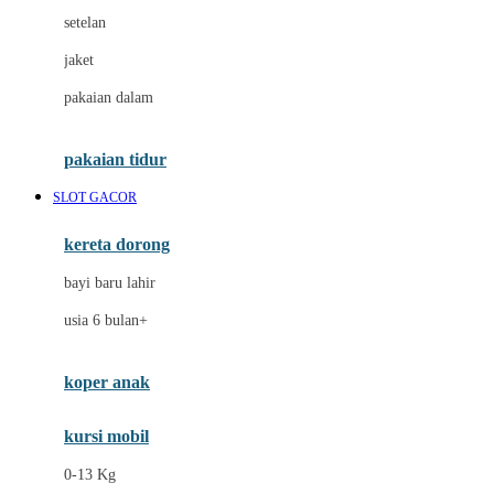
Dae Organics
setelan
Docare
jaket
Doona
pakaian dalam
Down To Earth
Drew
pakaian tidur
Dr. Brown's
SLOT GACOR
E
kereta dorong
ELC
bayi baru lahir
Ergobaby
usia 6 bulan+
Expert Care
koper anak
Ezyroller
kursi mobil
F
0-13 Kg
Felt So Sweet