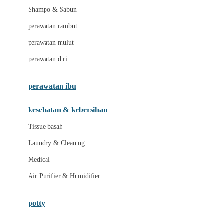
London Taxi
Shampo & Sabun
Love To Dream
perawatan rambut
perawatan mulut
M
perawatan diri
Magformers
Mama's Choice
perawatan ibu
Mamas&Papas
kesehatan & kebersihan
Mamaway
Tissue basah
Maxi Cosi
Laundry & Cleaning
Megabloks
Medical
Micro
Air Purifier & Humidifier
MiDeer
Mimi & Lula
potty
Mini Monkey