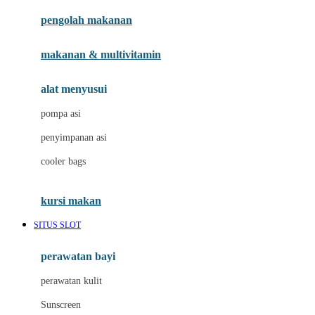
pengolah makanan
Joolz
Jujube
makanan & multivitamin
K
alat menyusui
Kiddycuts
pompa asi
Kumon
penyimpanan asi
L
cooler bags
Leapfrog
kursi makan
Leclerc
SITUS SLOT
Lee Vierra
Lillebaby
perawatan bayi
Little Bird Told Me
perawatan kulit
Little Miss Janis
Sunscreen