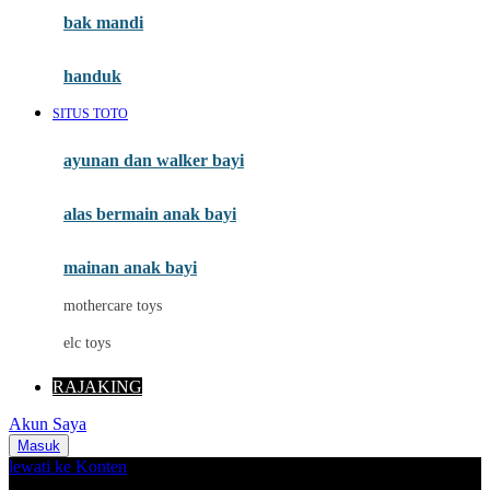
Moby
bak mandi
Momami
handuk
Mothercare
SITUS TOTO
Mustela
ayunan dan walker bayi
My Buddy Tag
My K
alas bermain anak bayi
N
mainan anak bayi
Naif
mothercare toys
Nike
elc toys
Nordic Natural
RAJAKING
Nuby
Akun Saya
Nuna
Masuk
lewati ke Konten
O