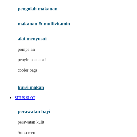
pengolah makanan
Joolz
Jujube
makanan & multivitamin
K
alat menyusui
Kiddycuts
pompa asi
Kumon
penyimpanan asi
L
cooler bags
Leapfrog
kursi makan
Leclerc
SITUS SLOT
Lee Vierra
Lillebaby
perawatan bayi
Little Bird Told Me
perawatan kulit
Little Miss Janis
Sunscreen