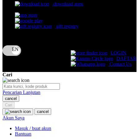
download apps
download app from:
Oh Ma Grain
Okiedog
gift registry
P
Bahasa
ID
Peachy
LOGIN
Phil & Ted's
DAFTAR
Contact Us
Philips Avent
Cari
Pigeon
Playgro
Pencarian Lanjutan
cancel
Poled Global
Cari
Ponycycle
cancel
Akun Saya
Puma
Masuk / buat akun
Pureats
Bantuan