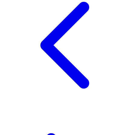
Xootz
Y
Yamatoya
Z
Zaxy
Zoggs
0-9
4Moms
59S