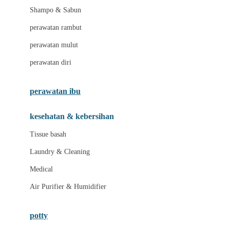
London Taxi
Shampo & Sabun
Love To Dream
perawatan rambut
perawatan mulut
M
perawatan diri
Magformers
Mama's Choice
perawatan ibu
Mamas&Papas
kesehatan & kebersihan
Mamaway
Tissue basah
Maxi Cosi
Laundry & Cleaning
Megabloks
Medical
Micro
Air Purifier & Humidifier
MiDeer
Mimi & Lula
potty
Mini Monkey