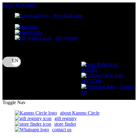
lewati ke Konten
download apps
download app from:
gift registry
Bahasa
ID
LOGIN
DAFTAR
Contact
Us
Toggle Nav
about Kanmo Circle
gift registry
store finder
contact us