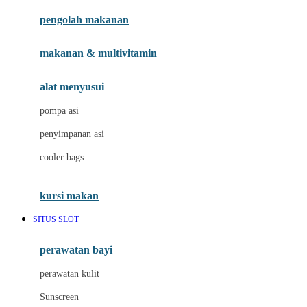
pengolah makanan
Joolz
Jujube
makanan & multivitamin
K
alat menyusui
Kiddycuts
pompa asi
Kumon
penyimpanan asi
L
cooler bags
Leapfrog
kursi makan
Leclerc
SITUS SLOT
Lee Vierra
Lillebaby
perawatan bayi
Little Bird Told Me
perawatan kulit
Little Miss Janis
Sunscreen