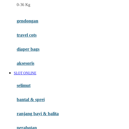
0-36 Kg
Fisher Price
Flipper
gendongan
Friends Of Sally
travel cots
G
diaper bags
Gb
Geko
aksesoris
Graco
SLOT ONLINE
Gund
selimut
H
bantal & sprei
Habbie
Haenim
ranjang bayi & balita
Happy Horse
perabotan