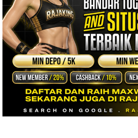
Twistshake
TY Toys
U
V
Veja
Vitaflow
Vtech
W
Waterland
Wellness
X