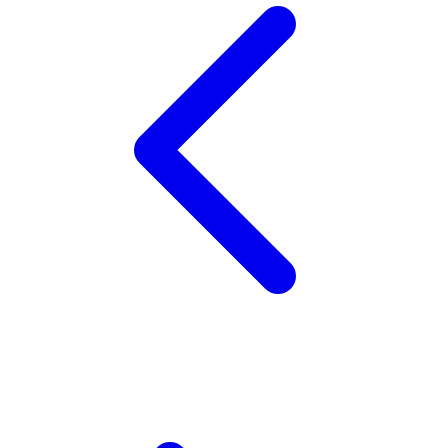
Xootz
Y
Yamatoya
Z
Zaxy
Zoggs
0-9
4Moms
59S