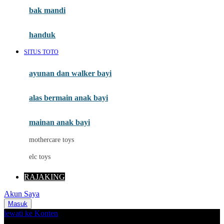
Moby
bak mandi
Momami
handuk
Mothercare
SITUS TOTO
Mustela
ayunan dan walker bayi
My Buddy Tag
My K
alas bermain anak bayi
N
mainan anak bayi
Naif
mothercare toys
Nike
elc toys
Nordic Natural
RAJAKING
Nuby
Akun Saya
Nuna
Masuk
lewati ke Konten
O