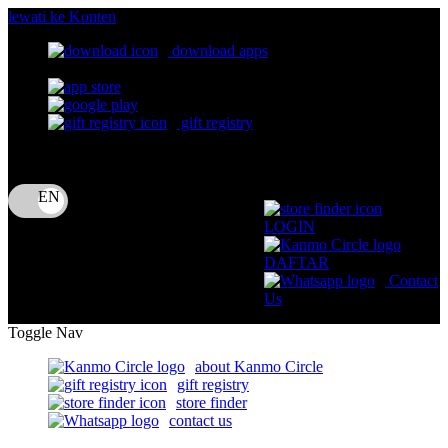
lewati ke Konten
download apps
download app from:
gift registry
Bahasa
ID
LOGIN
DAFTAR
Contact
Us
Toggle Nav
about Kanmo Circle
gift registry
store finder
contact us