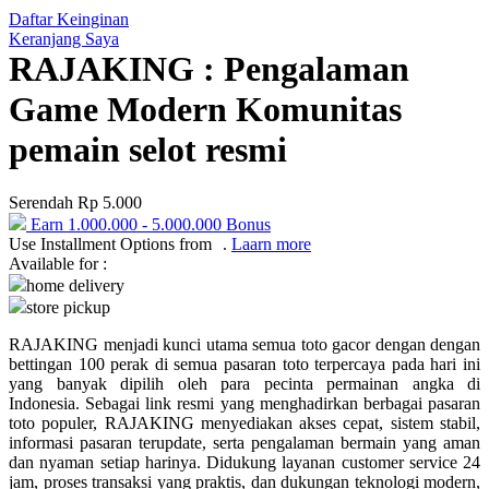
Daftar Keinginan
Q
Keranjang Saya
RAJAKING : Pengalaman
QV Baby
Game Modern Komunitas
R
pemain selot resmi
Real Shades
Red Castle
Serendah
Rp 5.000
Ribbon Madness
Earn
1.000.000
-
5.000.000
Bonus
Use Installment Options from
.
Laarn more
Available for :
S
home delivery
store pickup
Sebamed
RAJAKING menjadi kunci utama semua toto gacor dengan dengan
Silver Cross
bettingan 100 perak di semua pasaran toto terpercaya pada hari ini
yang banyak dipilih oleh para pecinta permainan angka di
Simply Idea
Indonesia. Sebagai link resmi yang menghadirkan berbagai pasaran
toto populer, RAJAKING menyediakan akses cepat, sistem stabil,
Skip Hop
informasi pasaran terupdate, serta pengalaman bermain yang aman
Spectra
dan nyaman setiap harinya. Didukung layanan customer service 24
jam, proses transaksi yang praktis, dan dukungan teknologi modern,