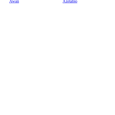
Awan
Azetabio