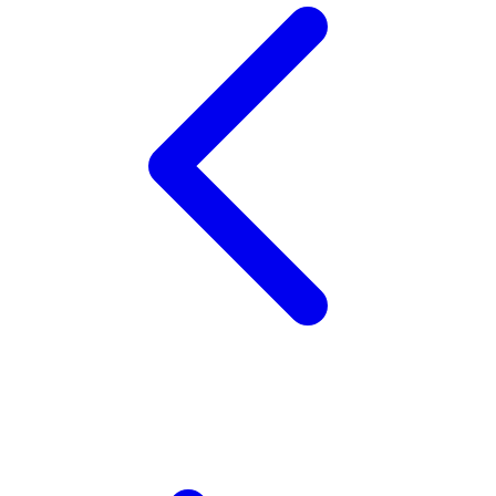
Xootz
Y
Yamatoya
Z
Zaxy
Zoggs
0-9
4Moms
59S