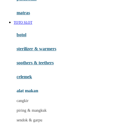
Happy Tummy
Hauck
matras
Havaianas
TOTO SLOT
Hegen
botol
Hot Wheels
sterilizer & warmers
Hybrid
soothers & teethers
I
Inlacta DHA
celemek
Interlac
alat makan
Ivenet
cangkir
J
piring & mangkuk
Jack N Jill
sendok & garpu
Joie