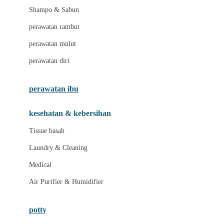
London Taxi
Shampo & Sabun
Love To Dream
perawatan rambut
perawatan mulut
M
perawatan diri
Magformers
Mama's Choice
perawatan ibu
Mamas&Papas
kesehatan & kebersihan
Mamaway
Tissue basah
Maxi Cosi
Laundry & Cleaning
Megabloks
Medical
Micro
Air Purifier & Humidifier
MiDeer
Mimi & Lula
potty
Mini Monkey