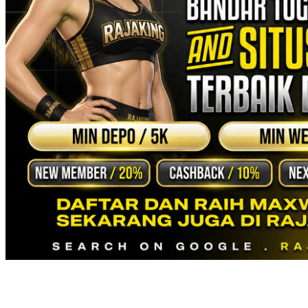
Twistshake
TY Toys
U
V
Veja
Vitaflow
Vtech
W
Waterland
Wellness
X