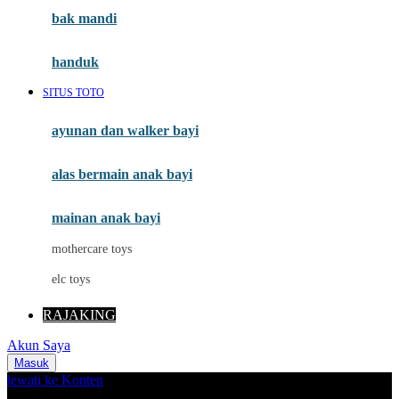
Moby
bak mandi
Momami
handuk
Mothercare
SITUS TOTO
Mustela
ayunan dan walker bayi
My Buddy Tag
My K
alas bermain anak bayi
N
mainan anak bayi
Naif
mothercare toys
Nike
elc toys
Nordic Natural
RAJAKING
Nuby
Akun Saya
Nuna
Masuk
lewati ke Konten
O