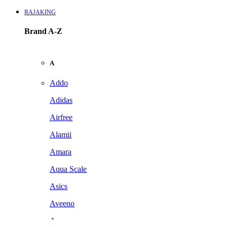
RAJAKING
Brand A-Z
A
Addo
Adidas
Airfree
Alamii
Amara
Aqua Scale
Asics
Aveeno
Awan