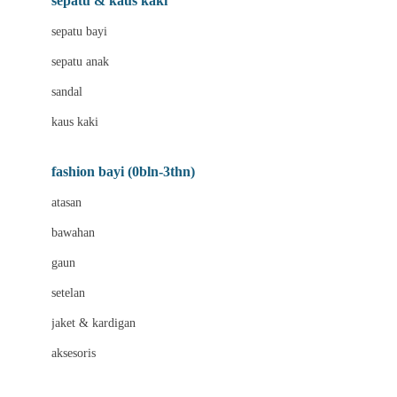
sepatu & kaus kaki
Bio Oil
sepatu bayi
Biolane
sepatu anak
Bite Fighters
sandal
Bizzi Growin
kaus kaki
Blackmores
fashion bayi (0bln-3thn)
Blooming Marvellous
atasan
Bonnels
bawahan
Bravado
gaun
Bruder
setelan
Brush Baby
jaket & kardigan
Buds Organics
aksesoris
Bugaboo
Buggygear