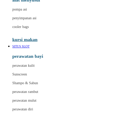
alat menyusui
pompa asi
penyimpanan asi
cooler bags
kursi makan
SITUS SLOT
perawatan bayi
perawatan kulit
Sunscreen
Shampo & Sabun
perawatan rambut
perawatan mulut
perawatan diri