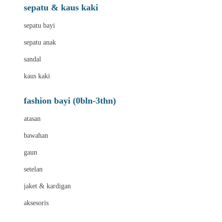
sepatu & kaus kaki
sepatu bayi
sepatu anak
sandal
kaus kaki
fashion bayi (0bln-3thn)
atasan
bawahan
gaun
setelan
jaket & kardigan
aksesoris