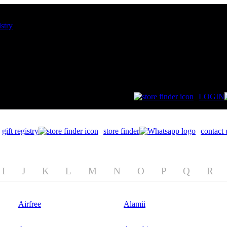
istry
LOGIN
gift registry
store finder
contact 
I
J
K
L
M
N
O
P
Q
R
Airfree
Alamii