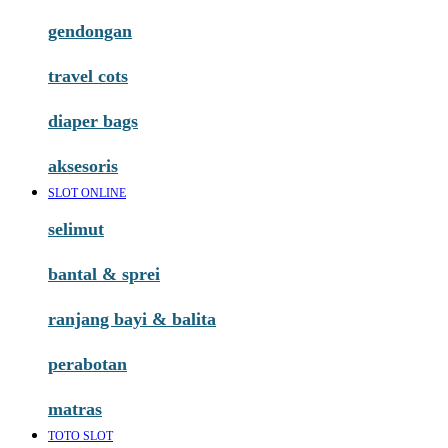
gendongan
travel cots
diaper bags
aksesoris
SLOT ONLINE
selimut
bantal & sprei
ranjang bayi & balita
perabotan
matras
TOTO SLOT