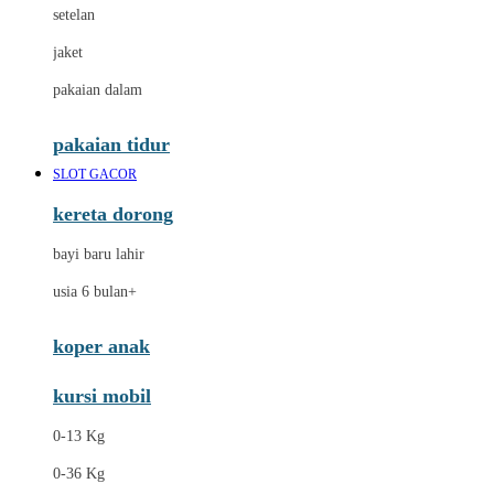
setelan
jaket
pakaian dalam
pakaian tidur
SLOT GACOR
kereta dorong
bayi baru lahir
usia 6 bulan+
koper anak
kursi mobil
0-13 Kg
0-36 Kg