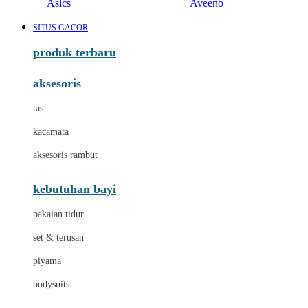
Asics
Aveeno
SITUS GACOR
produk terbaru
aksesoris
tas
kacamata
aksesoris rambut
kebutuhan bayi
pakaian tidur
set & terusan
piyama
bodysuits