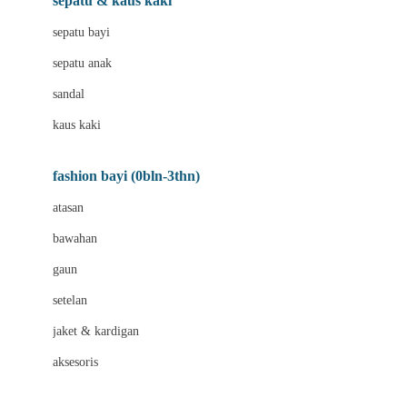
sepatu & kaus kaki
Bio Oil
sepatu bayi
Biolane
sepatu anak
Bite Fighters
sandal
Bizzi Growin
kaus kaki
Blackmores
fashion bayi (0bln-3thn)
Blooming Marvellous
atasan
Bonnels
bawahan
Bravado
gaun
Bruder
setelan
Brush Baby
jaket & kardigan
Buds Organics
aksesoris
Bugaboo
Buggygear