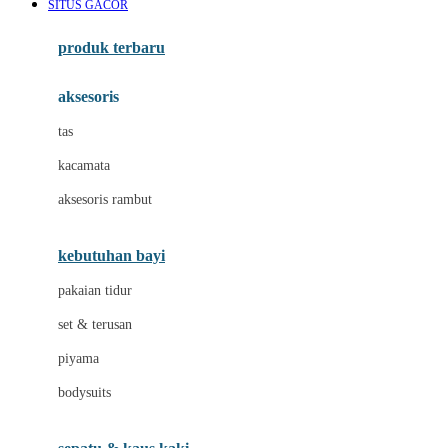
SITUS GACOR
Azetabio
produk terbaru
B
aksesoris
Baabaasheepz
tas
Babiators
kacamata
Baby Dove
aksesoris rambut
Baby Jogger
Baby Rovega
kebutuhan bayi
Babybee
pakaian tidur
Banana Boat
set & terusan
Banz
piyama
Barbie
bodysuits
Beaba
Beauty Barn