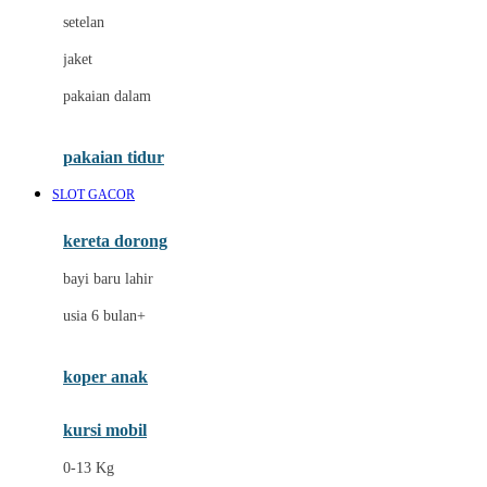
Dae Organics
setelan
Docare
jaket
Doona
pakaian dalam
Down To Earth
Drew
pakaian tidur
Dr. Brown's
SLOT GACOR
E
kereta dorong
ELC
bayi baru lahir
Ergobaby
usia 6 bulan+
Expert Care
koper anak
Ezyroller
kursi mobil
F
0-13 Kg
Felt So Sweet