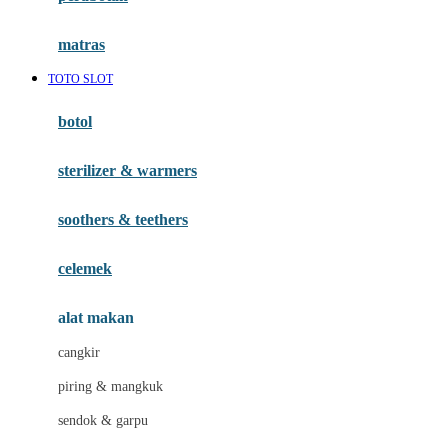
Happy Tummy
Hauck
matras
Havaianas
TOTO SLOT
Hegen
botol
Hot Wheels
sterilizer & warmers
Hybrid
soothers & teethers
I
Inlacta DHA
celemek
Interlac
alat makan
Ivenet
cangkir
J
piring & mangkuk
Jack N Jill
sendok & garpu
Joie