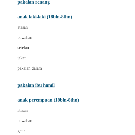
pakaian renang
Bumkins
anak laki-laki (18bln-8thn)
C
atasan
Cetaphil
bawahan
Chicco
setelan
Childlife
jaket
Clevamama
pakaian dalam
Cocolatte
Cottonseeds
pakaian ibu hamil
Cozy N Safe
anak perempuan (18bln-8thn)
Crane
atasan
Cybex
bawahan
D
gaun