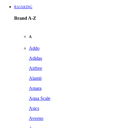
RAJAKING
Brand A-Z
A
Addo
Adidas
Airfree
Alamii
Amara
Aqua Scale
Asics
Aveeno
Awan