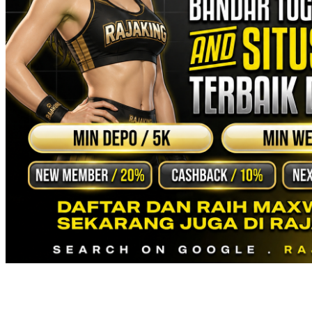
Twistshake
TY Toys
U
V
Veja
Vitaflow
Vtech
W
Waterland
Wellness
X