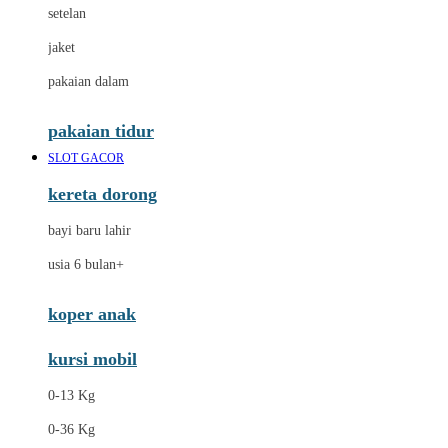
setelan
jaket
pakaian dalam
pakaian tidur
SLOT GACOR
kereta dorong
bayi baru lahir
usia 6 bulan+
koper anak
kursi mobil
0-13 Kg
0-36 Kg