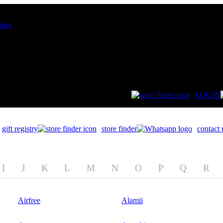
istry
LOGIN
gift registry
store finder
contact 
I
J
K
L
M
N
O
P
Q
R
Airfree
Alamii