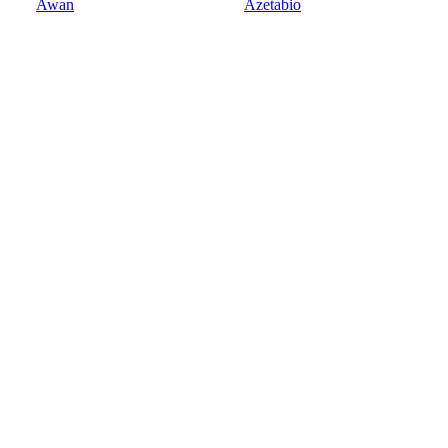
Awan
Azetabio