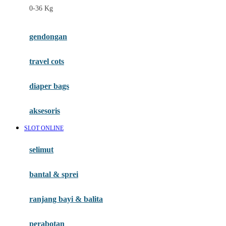
0-36 Kg
Fisher Price
Flipper
gendongan
Friends Of Sally
travel cots
G
diaper bags
Gb
Geko
aksesoris
Graco
SLOT ONLINE
Gund
selimut
H
bantal & sprei
Habbie
Haenim
ranjang bayi & balita
Happy Horse
perabotan