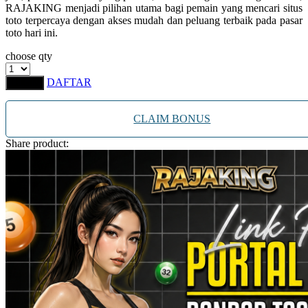
Squishmallows
RAJAKING menjadi pilihan utama bagi pemain yang mencari situs
toto terpercaya dengan akses mudah dan peluang terbaik pada pasar
Starbooks
toto hari ini.
Stick-O
choose qty
Stokke
DAFTAR
LOGIN
Sudocrem
CLAIM BONUS
Sumimo
Share product:
Sunnylife
Sun-Staches
Swimava
T
Tommee Tippee
Trunki
Tutti Bambini