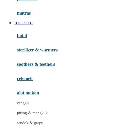
Happy Tummy
Hauck
matras
Havaianas
TOTO SLOT
Hegen
botol
Hot Wheels
sterilizer & warmers
Hybrid
soothers & teethers
I
Inlacta DHA
celemek
Interlac
alat makan
Ivenet
cangkir
J
piring & mangkuk
Jack N Jill
sendok & garpu
Joie