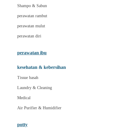
London Taxi
Shampo & Sabun
Love To Dream
perawatan rambut
perawatan mulut
M
perawatan diri
Magformers
Mama's Choice
perawatan ibu
Mamas&Papas
kesehatan & kebersihan
Mamaway
Tissue basah
Maxi Cosi
Laundry & Cleaning
Megabloks
Medical
Micro
Air Purifier & Humidifier
MiDeer
Mimi & Lula
potty
Mini Monkey