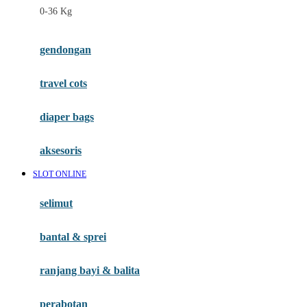
0-36 Kg
Fisher Price
Flipper
gendongan
Friends Of Sally
travel cots
G
diaper bags
Gb
Geko
aksesoris
Graco
SLOT ONLINE
Gund
selimut
H
bantal & sprei
Habbie
Haenim
ranjang bayi & balita
Happy Horse
perabotan