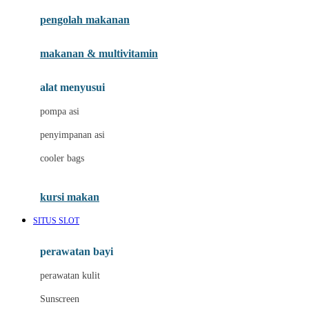
pengolah makanan
Joolz
Jujube
makanan & multivitamin
K
alat menyusui
Kiddycuts
pompa asi
Kumon
penyimpanan asi
L
cooler bags
Leapfrog
kursi makan
Leclerc
SITUS SLOT
Lee Vierra
Lillebaby
perawatan bayi
Little Bird Told Me
perawatan kulit
Little Miss Janis
Sunscreen