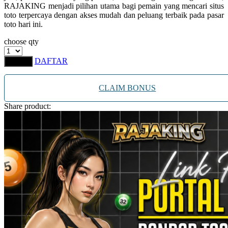
Squishmallows
RAJAKING menjadi pilihan utama bagi pemain yang mencari situs
toto terpercaya dengan akses mudah dan peluang terbaik pada pasar
Starbooks
toto hari ini.
Stick-O
choose qty
Stokke
DAFTAR
LOGIN
Sudocrem
CLAIM BONUS
Sumimo
Share product:
Sunnylife
Sun-Staches
Swimava
T
Tommee Tippee
Trunki
Tutti Bambini