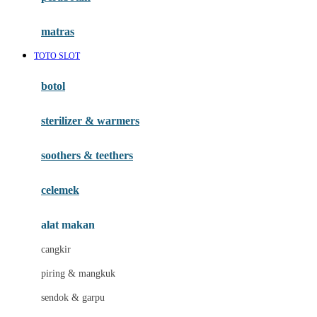
Happy Tummy
Hauck
matras
Havaianas
TOTO SLOT
Hegen
botol
Hot Wheels
sterilizer & warmers
Hybrid
soothers & teethers
I
Inlacta DHA
celemek
Interlac
alat makan
Ivenet
cangkir
J
piring & mangkuk
Jack N Jill
sendok & garpu
Joie