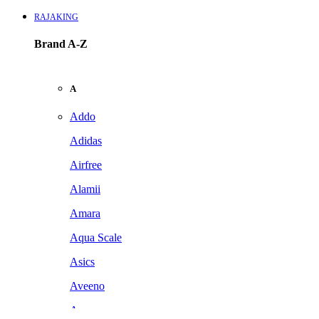
RAJAKING
Brand A-Z
A
Addo
Adidas
Airfree
Alamii
Amara
Aqua Scale
Asics
Aveeno
Awan