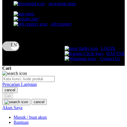
download apps
download app from:
Oh Ma Grain
Okiedog
gift registry
P
Bahasa
ID
Peachy
LOGIN
Phil & Ted's
DAFTAR
Contact Us
Philips Avent
Cari
Pigeon
Playgro
Pencarian Lanjutan
cancel
Poled Global
Cari
Ponycycle
cancel
Akun Saya
Puma
Masuk / buat akun
Pureats
Bantuan