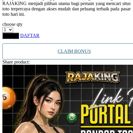
Squishmallows
RAJAKING menjadi pilihan utama bagi pemain yang mencari situs
toto terpercaya dengan akses mudah dan peluang terbaik pada pasar
Starbooks
toto hari ini.
Stick-O
choose qty
Stokke
DAFTAR
LOGIN
Sudocrem
CLAIM BONUS
Sumimo
Share product:
Sunnylife
Sun-Staches
Swimava
T
Tommee Tippee
Trunki
Tutti Bambini