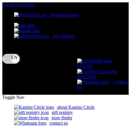
lewati ke Konten
download apps
download app from:
gift registry
Bahasa
ID
LOGIN
DAFTAR
Contact
Us
Toggle Nav
about Kanmo Circle
gift registry
store finder
contact us