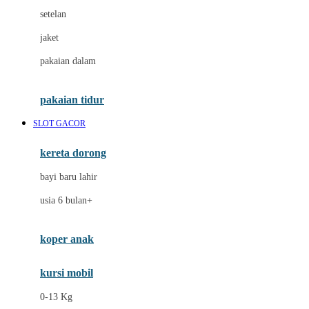
Dae Organics
setelan
Docare
jaket
Doona
pakaian dalam
Down To Earth
Drew
pakaian tidur
Dr. Brown's
SLOT GACOR
E
kereta dorong
ELC
bayi baru lahir
Ergobaby
usia 6 bulan+
Expert Care
koper anak
Ezyroller
kursi mobil
F
0-13 Kg
Felt So Sweet