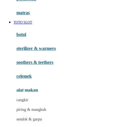
Happy Tummy
Hauck
matras
Havaianas
TOTO SLOT
Hegen
botol
Hot Wheels
sterilizer & warmers
Hybrid
soothers & teethers
I
Inlacta DHA
celemek
Interlac
alat makan
Ivenet
cangkir
J
piring & mangkuk
Jack N Jill
sendok & garpu
Joie