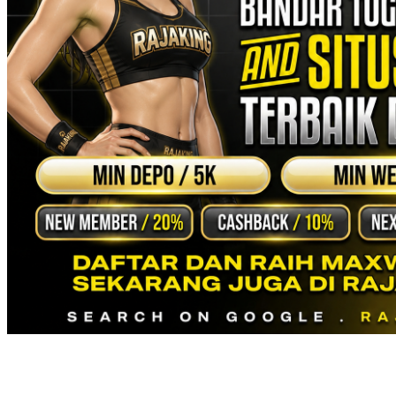
Twistshake
TY Toys
U
V
Veja
Vitaflow
Vtech
W
Waterland
Wellness
X