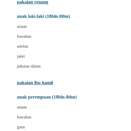
pakaian renang
Bumkins
anak laki-laki (18bln-8thn)
C
atasan
Cetaphil
bawahan
Chicco
setelan
Childlife
jaket
Clevamama
pakaian dalam
Cocolatte
Cottonseeds
pakaian ibu hamil
Cozy N Safe
anak perempuan (18bln-8thn)
Crane
atasan
Cybex
bawahan
D
gaun