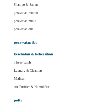
London Taxi
Shampo & Sabun
Love To Dream
perawatan rambut
perawatan mulut
M
perawatan diri
Magformers
Mama's Choice
perawatan ibu
Mamas&Papas
kesehatan & kebersihan
Mamaway
Tissue basah
Maxi Cosi
Laundry & Cleaning
Megabloks
Medical
Micro
Air Purifier & Humidifier
MiDeer
Mimi & Lula
potty
Mini Monkey