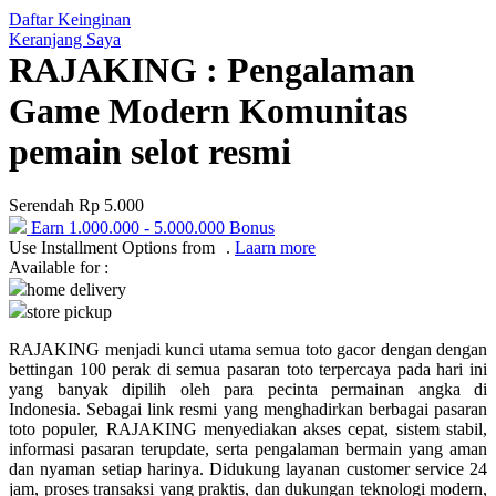
Daftar Keinginan
Q
Keranjang Saya
RAJAKING : Pengalaman
QV Baby
Game Modern Komunitas
R
pemain selot resmi
Real Shades
Red Castle
Serendah
Rp 5.000
Ribbon Madness
Earn
1.000.000
-
5.000.000
Bonus
Use Installment Options from
.
Laarn more
Available for :
S
home delivery
store pickup
Sebamed
RAJAKING menjadi kunci utama semua toto gacor dengan dengan
Silver Cross
bettingan 100 perak di semua pasaran toto terpercaya pada hari ini
yang banyak dipilih oleh para pecinta permainan angka di
Simply Idea
Indonesia. Sebagai link resmi yang menghadirkan berbagai pasaran
toto populer, RAJAKING menyediakan akses cepat, sistem stabil,
Skip Hop
informasi pasaran terupdate, serta pengalaman bermain yang aman
Spectra
dan nyaman setiap harinya. Didukung layanan customer service 24
jam, proses transaksi yang praktis, dan dukungan teknologi modern,