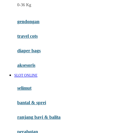
0-36 Kg
Fisher Price
Flipper
gendongan
Friends Of Sally
travel cots
G
diaper bags
Gb
Geko
aksesoris
Graco
SLOT ONLINE
Gund
selimut
H
bantal & sprei
Habbie
Haenim
ranjang bayi & balita
Happy Horse
perabotan