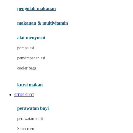
pengolah makanan
Joolz
Jujube
makanan & multivitamin
K
alat menyusui
Kiddycuts
pompa asi
Kumon
penyimpanan asi
L
cooler bags
Leapfrog
kursi makan
Leclerc
SITUS SLOT
Lee Vierra
Lillebaby
perawatan bayi
Little Bird Told Me
perawatan kulit
Little Miss Janis
Sunscreen