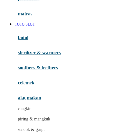
Happy Tummy
Hauck
matras
Havaianas
TOTO SLOT
Hegen
botol
Hot Wheels
sterilizer & warmers
Hybrid
soothers & teethers
I
Inlacta DHA
celemek
Interlac
alat makan
Ivenet
cangkir
J
piring & mangkuk
Jack N Jill
sendok & garpu
Joie