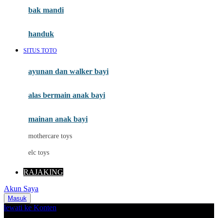
Moby
bak mandi
Momami
handuk
Mothercare
SITUS TOTO
Mustela
ayunan dan walker bayi
My Buddy Tag
My K
alas bermain anak bayi
N
mainan anak bayi
Naif
mothercare toys
Nike
elc toys
Nordic Natural
RAJAKING
Nuby
Akun Saya
Nuna
Masuk
lewati ke Konten
O