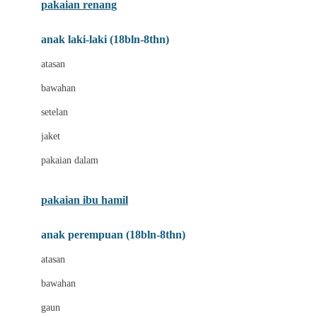
pakaian renang
Bumkins
anak laki-laki (18bln-8thn)
C
atasan
Cetaphil
bawahan
Chicco
setelan
Childlife
jaket
Clevamama
pakaian dalam
Cocolatte
Cottonseeds
pakaian ibu hamil
Cozy N Safe
anak perempuan (18bln-8thn)
Crane
atasan
Cybex
bawahan
D
gaun