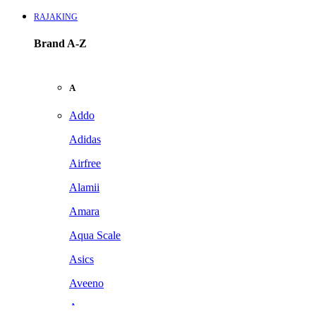
RAJAKING
Brand A-Z
A
Addo
Adidas
Airfree
Alamii
Amara
Aqua Scale
Asics
Aveeno
Awan