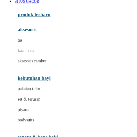
SITUS GACOR
Azetabio
produk terbaru
B
aksesoris
Baabaasheepz
tas
Babiators
kacamata
Baby Dove
aksesoris rambut
Baby Jogger
Baby Rovega
kebutuhan bayi
Babybee
pakaian tidur
Banana Boat
set & terusan
Banz
piyama
Barbie
bodysuits
Beaba
Beauty Barn