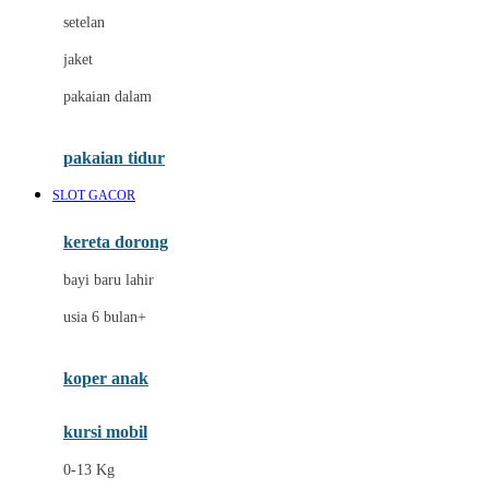
Dae Organics
setelan
Docare
jaket
Doona
pakaian dalam
Down To Earth
Drew
pakaian tidur
Dr. Brown's
SLOT GACOR
E
kereta dorong
ELC
bayi baru lahir
Ergobaby
usia 6 bulan+
Expert Care
koper anak
Ezyroller
kursi mobil
F
0-13 Kg
Felt So Sweet