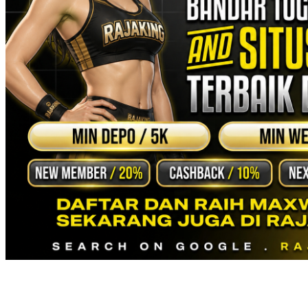
Twistshake
TY Toys
U
V
Veja
Vitaflow
Vtech
W
Waterland
Wellness
X