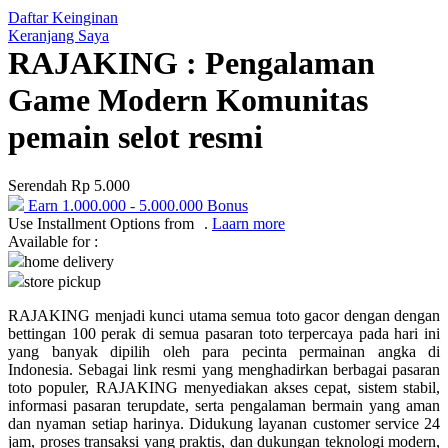
Daftar Keinginan
Q
Keranjang Saya
RAJAKING : Pengalaman
QV Baby
Game Modern Komunitas
R
pemain selot resmi
Real Shades
Red Castle
Serendah
Rp 5.000
Ribbon Madness
Earn
1.000.000
-
5.000.000
Bonus
Use Installment Options from
.
Laarn more
Available for :
S
home delivery
store pickup
Sebamed
RAJAKING menjadi kunci utama semua toto gacor dengan dengan
Silver Cross
bettingan 100 perak di semua pasaran toto terpercaya pada hari ini
yang banyak dipilih oleh para pecinta permainan angka di
Simply Idea
Indonesia. Sebagai link resmi yang menghadirkan berbagai pasaran
toto populer, RAJAKING menyediakan akses cepat, sistem stabil,
Skip Hop
informasi pasaran terupdate, serta pengalaman bermain yang aman
Spectra
dan nyaman setiap harinya. Didukung layanan customer service 24
jam, proses transaksi yang praktis, dan dukungan teknologi modern,