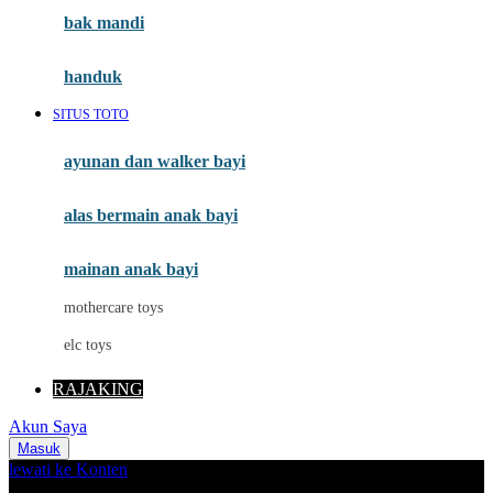
Moby
bak mandi
Momami
handuk
Mothercare
SITUS TOTO
Mustela
ayunan dan walker bayi
My Buddy Tag
My K
alas bermain anak bayi
N
mainan anak bayi
Naif
mothercare toys
Nike
elc toys
Nordic Natural
RAJAKING
Nuby
Akun Saya
Nuna
Masuk
lewati ke Konten
O