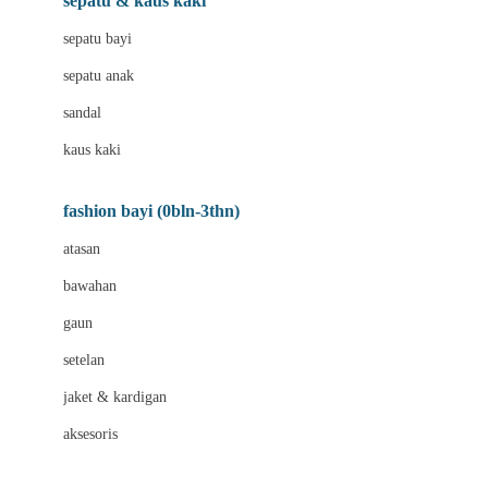
sepatu & kaus kaki
Bio Oil
sepatu bayi
Biolane
sepatu anak
Bite Fighters
sandal
Bizzi Growin
kaus kaki
Blackmores
fashion bayi (0bln-3thn)
Blooming Marvellous
atasan
Bonnels
bawahan
Bravado
gaun
Bruder
setelan
Brush Baby
jaket & kardigan
Buds Organics
aksesoris
Bugaboo
Buggygear