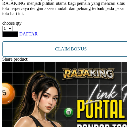
Squishmallows
RAJAKING menjadi pilihan utama bagi pemain yang mencari situs
toto terpercaya dengan akses mudah dan peluang terbaik pada pasar
Starbooks
toto hari ini.
Stick-O
choose qty
Stokke
DAFTAR
LOGIN
Sudocrem
CLAIM BONUS
Sumimo
Share product:
Sunnylife
Sun-Staches
Swimava
T
Tommee Tippee
Trunki
Tutti Bambini