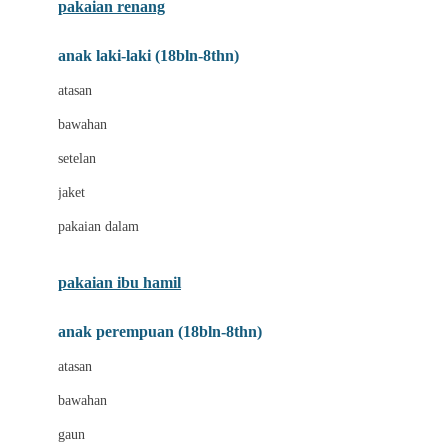
pakaian renang
Bumkins
anak laki-laki (18bln-8thn)
C
atasan
Cetaphil
bawahan
Chicco
setelan
Childlife
jaket
Clevamama
pakaian dalam
Cocolatte
Cottonseeds
pakaian ibu hamil
Cozy N Safe
anak perempuan (18bln-8thn)
Crane
atasan
Cybex
bawahan
D
gaun