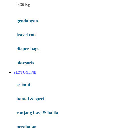
0-36 Kg
Fisher Price
Flipper
gendongan
Friends Of Sally
travel cots
G
diaper bags
Gb
Geko
aksesoris
Graco
SLOT ONLINE
Gund
selimut
H
bantal & sprei
Habbie
Haenim
ranjang bayi & balita
Happy Horse
perabotan