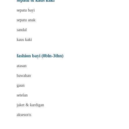
sepatu & kaus kaki
Bio Oil
sepatu bayi
Biolane
sepatu anak
Bite Fighters
sandal
Bizzi Growin
kaus kaki
Blackmores
fashion bayi (0bln-3thn)
Blooming Marvellous
atasan
Bonnels
bawahan
Bravado
gaun
Bruder
setelan
Brush Baby
jaket & kardigan
Buds Organics
aksesoris
Bugaboo
Buggygear