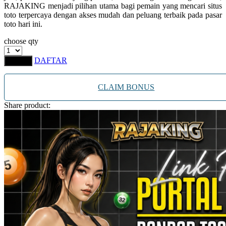
Squishmallows
RAJAKING menjadi pilihan utama bagi pemain yang mencari situs
toto terpercaya dengan akses mudah dan peluang terbaik pada pasar
Starbooks
toto hari ini.
Stick-O
choose qty
Stokke
DAFTAR
LOGIN
Sudocrem
CLAIM BONUS
Sumimo
Share product:
Sunnylife
Sun-Staches
Swimava
T
Tommee Tippee
Trunki
Tutti Bambini