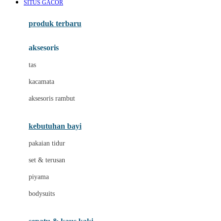
SITUS GACOR
Azetabio
produk terbaru
B
aksesoris
Baabaasheepz
tas
Babiators
kacamata
Baby Dove
aksesoris rambut
Baby Jogger
Baby Rovega
kebutuhan bayi
Babybee
pakaian tidur
Banana Boat
set & terusan
Banz
piyama
Barbie
bodysuits
Beaba
Beauty Barn