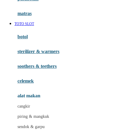
Happy Tummy
Hauck
matras
Havaianas
TOTO SLOT
Hegen
botol
Hot Wheels
sterilizer & warmers
Hybrid
soothers & teethers
I
Inlacta DHA
celemek
Interlac
alat makan
Ivenet
cangkir
J
piring & mangkuk
Jack N Jill
sendok & garpu
Joie