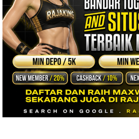
Twistshake
TY Toys
U
V
Veja
Vitaflow
Vtech
W
Waterland
Wellness
X