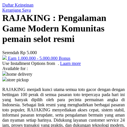
Daftar Keinginan
Q
Keranjang Saya
RAJAKING : Pengalaman
QV Baby
Game Modern Komunitas
R
pemain selot resmi
Real Shades
Red Castle
Serendah
Rp 5.000
Ribbon Madness
Earn
1.000.000
-
5.000.000
Bonus
Use Installment Options from
.
Laarn more
Available for :
S
home delivery
store pickup
Sebamed
RAJAKING menjadi kunci utama semua toto gacor dengan dengan
Silver Cross
bettingan 100 perak di semua pasaran toto terpercaya pada hari ini
yang banyak dipilih oleh para pecinta permainan angka di
Simply Idea
Indonesia. Sebagai link resmi yang menghadirkan berbagai pasaran
toto populer, RAJAKING menyediakan akses cepat, sistem stabil,
Skip Hop
informasi pasaran terupdate, serta pengalaman bermain yang aman
Spectra
dan nyaman setiap harinya. Didukung layanan customer service 24
jam, proses transaksi yang praktis, dan dukungan teknologi modern,