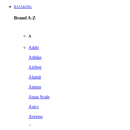
RAJAKING
Brand A-Z
A
Addo
Adidas
Airfree
Alamii
Amara
Aqua Scale
Asics
Aveeno
Awan