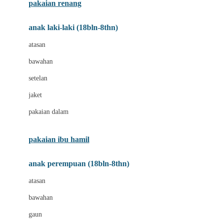
pakaian renang
Bumkins
anak laki-laki (18bln-8thn)
C
atasan
Cetaphil
bawahan
Chicco
setelan
Childlife
jaket
Clevamama
pakaian dalam
Cocolatte
Cottonseeds
pakaian ibu hamil
Cozy N Safe
anak perempuan (18bln-8thn)
Crane
atasan
Cybex
bawahan
D
gaun