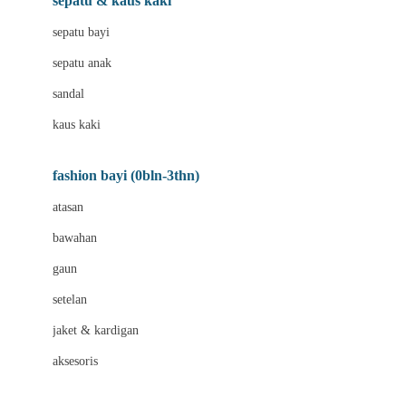
sepatu & kaus kaki
Bio Oil
sepatu bayi
Biolane
sepatu anak
Bite Fighters
sandal
Bizzi Growin
kaus kaki
Blackmores
fashion bayi (0bln-3thn)
Blooming Marvellous
atasan
Bonnels
bawahan
Bravado
gaun
Bruder
setelan
Brush Baby
jaket & kardigan
Buds Organics
aksesoris
Bugaboo
Buggygear