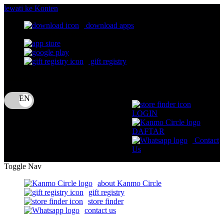
lewati ke Konten
download apps
download app from:
gift registry
Bahasa
ID
LOGIN
DAFTAR
Contact
Us
Toggle Nav
about Kanmo Circle
gift registry
store finder
contact us