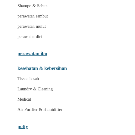
London Taxi
Shampo & Sabun
Love To Dream
perawatan rambut
perawatan mulut
M
perawatan diri
Magformers
Mama's Choice
perawatan ibu
Mamas&Papas
kesehatan & kebersihan
Mamaway
Tissue basah
Maxi Cosi
Laundry & Cleaning
Megabloks
Medical
Micro
Air Purifier & Humidifier
MiDeer
Mimi & Lula
potty
Mini Monkey