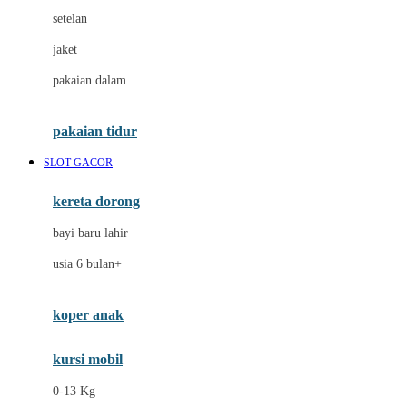
Dae Organics
setelan
Docare
jaket
Doona
pakaian dalam
Down To Earth
Drew
pakaian tidur
Dr. Brown's
SLOT GACOR
E
kereta dorong
ELC
bayi baru lahir
Ergobaby
usia 6 bulan+
Expert Care
koper anak
Ezyroller
kursi mobil
F
0-13 Kg
Felt So Sweet