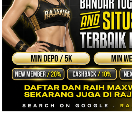
Twistshake
TY Toys
U
V
Veja
Vitaflow
Vtech
W
Waterland
Wellness
X