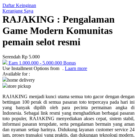
Daftar Keinginan
Q
Keranjang Saya
RAJAKING : Pengalaman
QV Baby
Game Modern Komunitas
R
pemain selot resmi
Real Shades
Red Castle
Serendah
Rp 5.000
Ribbon Madness
Earn
1.000.000
-
5.000.000
Bonus
Use Installment Options from
.
Laarn more
Available for :
S
home delivery
store pickup
Sebamed
RAJAKING menjadi kunci utama semua toto gacor dengan dengan
Silver Cross
bettingan 100 perak di semua pasaran toto terpercaya pada hari ini
yang banyak dipilih oleh para pecinta permainan angka di
Simply Idea
Indonesia. Sebagai link resmi yang menghadirkan berbagai pasaran
toto populer, RAJAKING menyediakan akses cepat, sistem stabil,
Skip Hop
informasi pasaran terupdate, serta pengalaman bermain yang aman
Spectra
dan nyaman setiap harinya. Didukung layanan customer service 24
jam, proses transaksi yang praktis, dan dukungan teknologi modern,