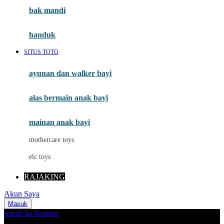
Moby
bak mandi
Momami
handuk
Mothercare
SITUS TOTO
Mustela
ayunan dan walker bayi
My Buddy Tag
My K
alas bermain anak bayi
N
mainan anak bayi
Naif
mothercare toys
Nike
elc toys
Nordic Natural
RAJAKING
Nuby
Akun Saya
Nuna
Masuk
lewati ke Konten
O