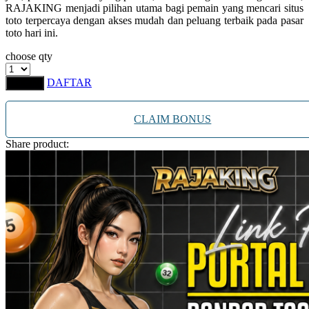
Squishmallows
RAJAKING menjadi pilihan utama bagi pemain yang mencari situs
toto terpercaya dengan akses mudah dan peluang terbaik pada pasar
Starbooks
toto hari ini.
Stick-O
choose qty
Stokke
DAFTAR
LOGIN
Sudocrem
CLAIM BONUS
Sumimo
Share product:
Sunnylife
Sun-Staches
Swimava
T
Tommee Tippee
Trunki
Tutti Bambini