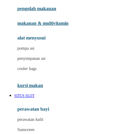
pengolah makanan
Joolz
Jujube
makanan & multivitamin
K
alat menyusui
Kiddycuts
pompa asi
Kumon
penyimpanan asi
L
cooler bags
Leapfrog
kursi makan
Leclerc
SITUS SLOT
Lee Vierra
Lillebaby
perawatan bayi
Little Bird Told Me
perawatan kulit
Little Miss Janis
Sunscreen