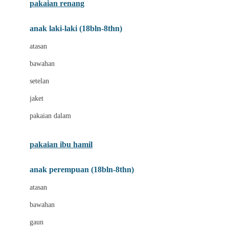
pakaian renang
Bumkins
anak laki-laki (18bln-8thn)
C
atasan
Cetaphil
bawahan
Chicco
setelan
Childlife
jaket
Clevamama
pakaian dalam
Cocolatte
Cottonseeds
pakaian ibu hamil
Cozy N Safe
anak perempuan (18bln-8thn)
Crane
atasan
Cybex
bawahan
D
gaun