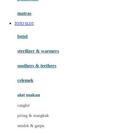
Happy Tummy
Hauck
matras
Havaianas
TOTO SLOT
Hegen
botol
Hot Wheels
sterilizer & warmers
Hybrid
soothers & teethers
I
Inlacta DHA
celemek
Interlac
alat makan
Ivenet
cangkir
J
piring & mangkuk
Jack N Jill
sendok & garpu
Joie