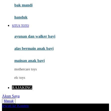
Moby
bak mandi
Momami
handuk
Mothercare
SITUS TOTO
Mustela
ayunan dan walker bayi
My Buddy Tag
My K
alas bermain anak bayi
N
mainan anak bayi
Naif
mothercare toys
Nike
elc toys
Nordic Natural
RAJAKING
Nuby
Akun Saya
Nuna
Masuk
lewati ke Konten
O