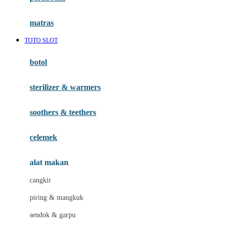
Happy Tummy
Hauck
matras
Havaianas
TOTO SLOT
Hegen
botol
Hot Wheels
sterilizer & warmers
Hybrid
soothers & teethers
I
Inlacta DHA
celemek
Interlac
alat makan
Ivenet
cangkir
J
piring & mangkuk
Jack N Jill
sendok & garpu
Joie