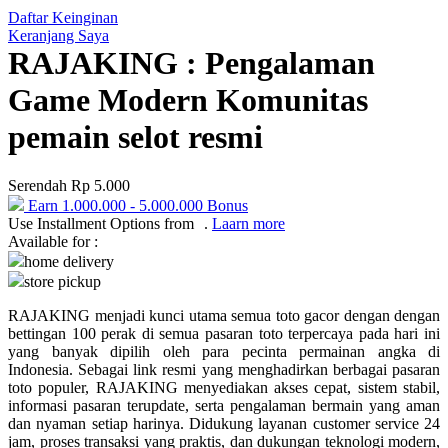
Daftar Keinginan
Q
Keranjang Saya
RAJAKING : Pengalaman
QV Baby
Game Modern Komunitas
R
pemain selot resmi
Real Shades
Red Castle
Serendah
Rp 5.000
Ribbon Madness
Earn
1.000.000
-
5.000.000
Bonus
Use Installment Options from
.
Laarn more
Available for :
S
home delivery
store pickup
Sebamed
RAJAKING menjadi kunci utama semua toto gacor dengan dengan
Silver Cross
bettingan 100 perak di semua pasaran toto terpercaya pada hari ini
yang banyak dipilih oleh para pecinta permainan angka di
Simply Idea
Indonesia. Sebagai link resmi yang menghadirkan berbagai pasaran
toto populer, RAJAKING menyediakan akses cepat, sistem stabil,
Skip Hop
informasi pasaran terupdate, serta pengalaman bermain yang aman
Spectra
dan nyaman setiap harinya. Didukung layanan customer service 24
jam, proses transaksi yang praktis, dan dukungan teknologi modern,