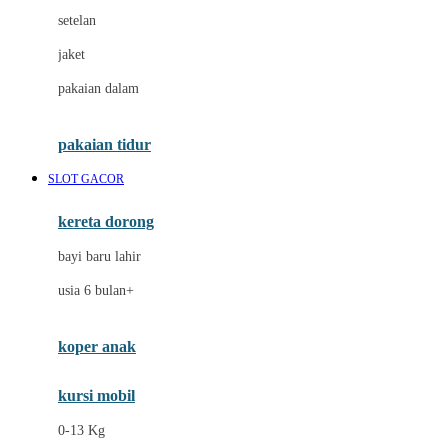
Dae Organics
setelan
Docare
jaket
Doona
pakaian dalam
Down To Earth
Drew
pakaian tidur
Dr. Brown's
SLOT GACOR
E
kereta dorong
ELC
bayi baru lahir
Ergobaby
usia 6 bulan+
Expert Care
koper anak
Ezyroller
kursi mobil
F
0-13 Kg
Felt So Sweet