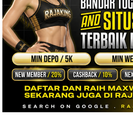
Twistshake
TY Toys
U
V
Veja
Vitaflow
Vtech
W
Waterland
Wellness
X