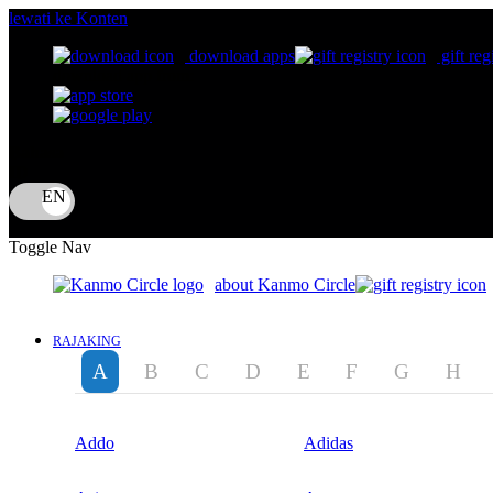
lewati ke Konten
download apps
gift reg
download app from:
Bahasa
ID
Toggle Nav
about Kanmo Circle
RAJAKING
A
B
C
D
E
F
G
H
Addo
Adidas