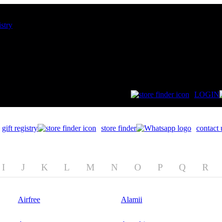
istry
LOGIN
gift registry
store finder
contact 
I
J
K
L
M
N
O
P
Q
R
Airfree
Alamii