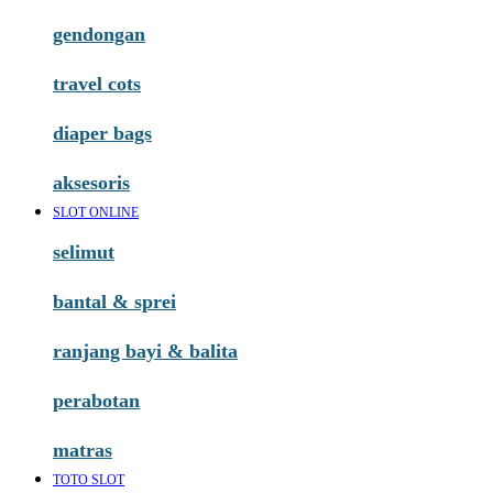
gendongan
travel cots
diaper bags
aksesoris
SLOT ONLINE
selimut
bantal & sprei
ranjang bayi & balita
perabotan
matras
TOTO SLOT