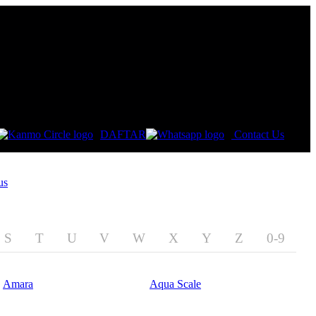
DAFTAR
Contact Us
us
S
T
U
V
W
X
Y
Z
0-9
Amara
Aqua Scale