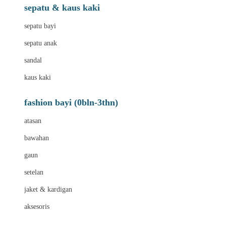
sepatu & kaus kaki
sepatu bayi
sepatu anak
sandal
kaus kaki
fashion bayi (0bln-3thn)
atasan
bawahan
gaun
setelan
jaket & kardigan
aksesoris