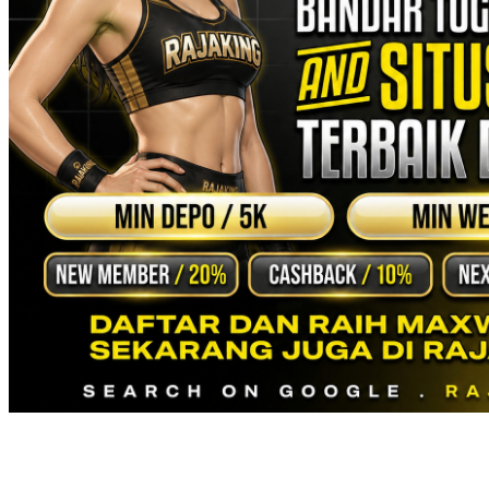
Twistshake
TY Toys
U
V
Veja
Vitaflow
Vtech
W
Waterland
Wellness
X