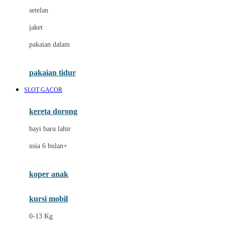
Dae Organics
setelan
Docare
jaket
Doona
pakaian dalam
Down To Earth
Drew
pakaian tidur
Dr. Brown's
SLOT GACOR
E
kereta dorong
ELC
bayi baru lahir
Ergobaby
usia 6 bulan+
Expert Care
koper anak
Ezyroller
kursi mobil
F
0-13 Kg
Felt So Sweet