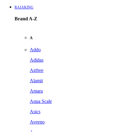
RAJAKING
Brand A-Z
A
Addo
Adidas
Airfree
Alamii
Amara
Aqua Scale
Asics
Aveeno
Awan