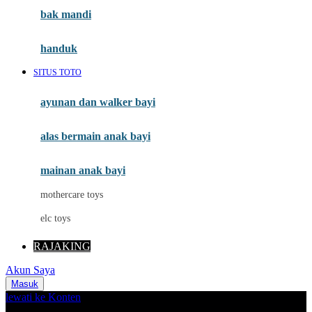
Moby
bak mandi
Momami
handuk
Mothercare
SITUS TOTO
Mustela
ayunan dan walker bayi
My Buddy Tag
My K
alas bermain anak bayi
N
mainan anak bayi
Naif
mothercare toys
Nike
elc toys
Nordic Natural
RAJAKING
Nuby
Akun Saya
Nuna
Masuk
lewati ke Konten
O