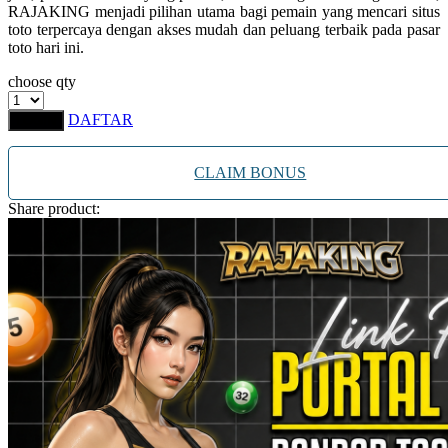
Squishmallows
RAJAKING menjadi pilihan utama bagi pemain yang mencari situs
toto terpercaya dengan akses mudah dan peluang terbaik pada pasar
Starbooks
toto hari ini.
Stick-O
choose qty
Stokke
DAFTAR
LOGIN
Sudocrem
CLAIM BONUS
Sumimo
Share product:
Sunnylife
Sun-Staches
Swimava
T
Tommee Tippee
Trunki
Tutti Bambini