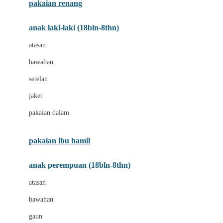
pakaian renang
Bumkins
anak laki-laki (18bln-8thn)
C
atasan
Cetaphil
bawahan
Chicco
setelan
Childlife
jaket
Clevamama
pakaian dalam
Cocolatte
Cottonseeds
pakaian ibu hamil
Cozy N Safe
anak perempuan (18bln-8thn)
Crane
atasan
Cybex
bawahan
D
gaun