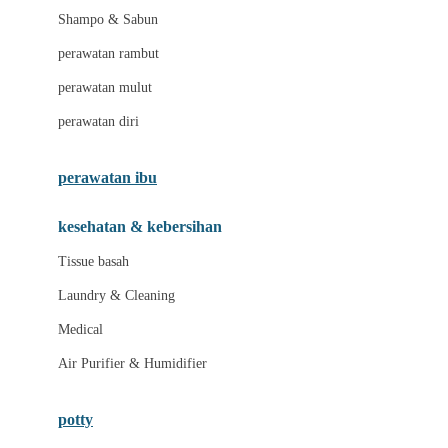
London Taxi
Shampo & Sabun
Love To Dream
perawatan rambut
perawatan mulut
M
perawatan diri
Magformers
Mama's Choice
perawatan ibu
Mamas&Papas
kesehatan & kebersihan
Mamaway
Tissue basah
Maxi Cosi
Laundry & Cleaning
Megabloks
Medical
Micro
Air Purifier & Humidifier
MiDeer
Mimi & Lula
potty
Mini Monkey