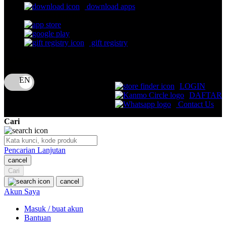
download apps
download app from:
Oh Ma Grain
Okiedog
gift registry
P
Bahasa
ID
Peachy
LOGIN
Phil & Ted's
DAFTAR
Contact Us
Philips Avent
Cari
Pigeon
Playgro
Pencarian Lanjutan
cancel
Poled Global
Cari
Ponycycle
cancel
Akun Saya
Puma
Masuk / buat akun
Pureats
Bantuan