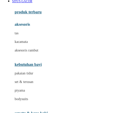
SITUS GACOR
Azetabio
produk terbaru
B
aksesoris
Baabaasheepz
tas
Babiators
kacamata
Baby Dove
aksesoris rambut
Baby Jogger
Baby Rovega
kebutuhan bayi
Babybee
pakaian tidur
Banana Boat
set & terusan
Banz
piyama
Barbie
bodysuits
Beaba
Beauty Barn