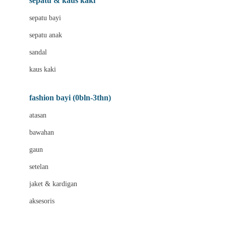
sepatu & kaus kaki
Bio Oil
sepatu bayi
Biolane
sepatu anak
Bite Fighters
sandal
Bizzi Growin
kaus kaki
Blackmores
fashion bayi (0bln-3thn)
Blooming Marvellous
atasan
Bonnels
bawahan
Bravado
gaun
Bruder
setelan
Brush Baby
jaket & kardigan
Buds Organics
aksesoris
Bugaboo
Buggygear