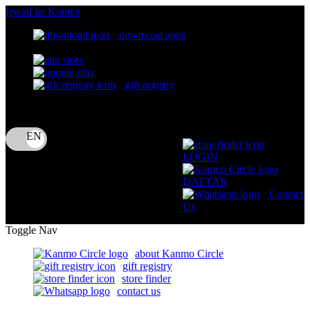
lewati ke Konten
download apps
download app from:
gift registry
Bahasa
ID
LOGIN
DAFTAR
Contact
Us
Toggle Nav
about Kanmo Circle
gift registry
store finder
contact us