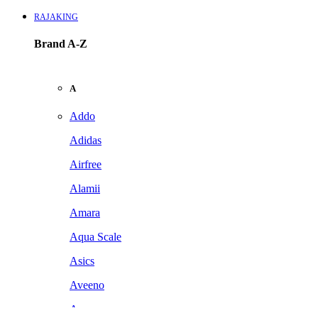
RAJAKING
Brand A-Z
A
Addo
Adidas
Airfree
Alamii
Amara
Aqua Scale
Asics
Aveeno
Awan