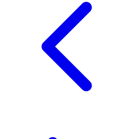
Xootz
Y
Yamatoya
Z
Zaxy
Zoggs
0-9
4Moms
59S