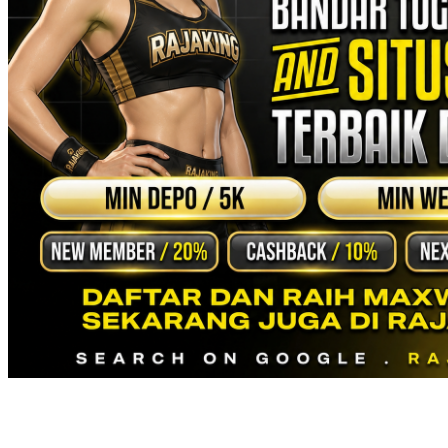
Twistshake
TY Toys
U
V
Veja
Vitaflow
Vtech
W
Waterland
Wellness
X