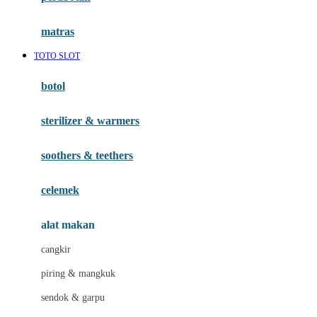
Happy Tummy
Hauck
matras
Havaianas
TOTO SLOT
Hegen
botol
Hot Wheels
sterilizer & warmers
Hybrid
soothers & teethers
I
Inlacta DHA
celemek
Interlac
alat makan
Ivenet
cangkir
J
piring & mangkuk
Jack N Jill
sendok & garpu
Joie