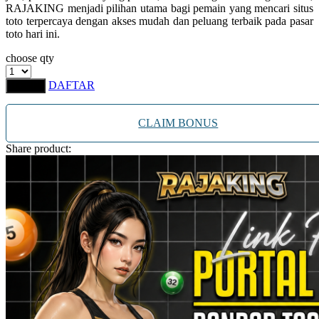
Squishmallows
RAJAKING menjadi pilihan utama bagi pemain yang mencari situs
toto terpercaya dengan akses mudah dan peluang terbaik pada pasar
Starbooks
toto hari ini.
Stick-O
choose qty
Stokke
DAFTAR
LOGIN
Sudocrem
CLAIM BONUS
Sumimo
Share product:
Sunnylife
Sun-Staches
Swimava
T
Tommee Tippee
Trunki
Tutti Bambini