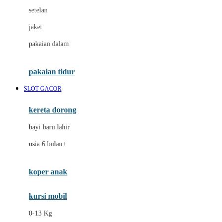
Dae Organics
setelan
Docare
jaket
Doona
pakaian dalam
Down To Earth
Drew
pakaian tidur
Dr. Brown's
SLOT GACOR
E
kereta dorong
ELC
bayi baru lahir
Ergobaby
usia 6 bulan+
Expert Care
koper anak
Ezyroller
kursi mobil
F
0-13 Kg
Felt So Sweet