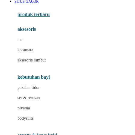
SITUS GACOR
Azetabio
produk terbaru
B
aksesoris
Baabaasheepz
tas
Babiators
kacamata
Baby Dove
aksesoris rambut
Baby Jogger
Baby Rovega
kebutuhan bayi
Babybee
pakaian tidur
Banana Boat
set & terusan
Banz
piyama
Barbie
bodysuits
Beaba
Beauty Barn