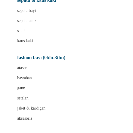
sepatu & kaus kaki
Bio Oil
sepatu bayi
Biolane
sepatu anak
Bite Fighters
sandal
Bizzi Growin
kaus kaki
Blackmores
fashion bayi (0bln-3thn)
Blooming Marvellous
atasan
Bonnels
bawahan
Bravado
gaun
Bruder
setelan
Brush Baby
jaket & kardigan
Buds Organics
aksesoris
Bugaboo
Buggygear