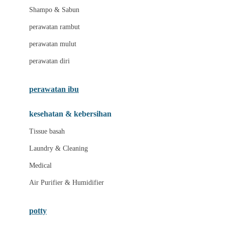
London Taxi
Shampo & Sabun
Love To Dream
perawatan rambut
perawatan mulut
M
perawatan diri
Magformers
Mama's Choice
perawatan ibu
Mamas&Papas
kesehatan & kebersihan
Mamaway
Tissue basah
Maxi Cosi
Laundry & Cleaning
Megabloks
Medical
Micro
Air Purifier & Humidifier
MiDeer
Mimi & Lula
potty
Mini Monkey