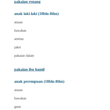
pakaian renang
Bumkins
anak laki-laki (18bln-8thn)
C
atasan
Cetaphil
bawahan
Chicco
setelan
Childlife
jaket
Clevamama
pakaian dalam
Cocolatte
Cottonseeds
pakaian ibu hamil
Cozy N Safe
anak perempuan (18bln-8thn)
Crane
atasan
Cybex
bawahan
D
gaun