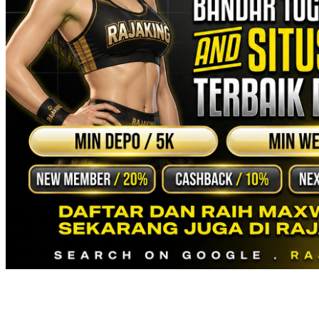
Twistshake
TY Toys
U
V
Veja
Vitaflow
Vtech
W
Waterland
Wellness
X