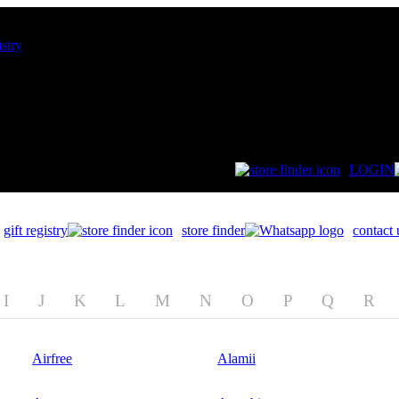
istry
LOGIN
gift registry
store finder
contact 
I
J
K
L
M
N
O
P
Q
R
Airfree
Alamii