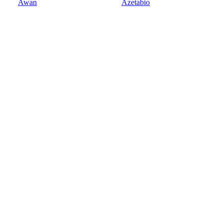
Awan
Azetabio