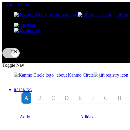
lewati ke Konten
download apps
gift reg
download app from:
Bahasa
ID
Toggle Nav
about Kanmo Circle
RAJAKING
A
B
C
D
E
F
G
H
Addo
Adidas