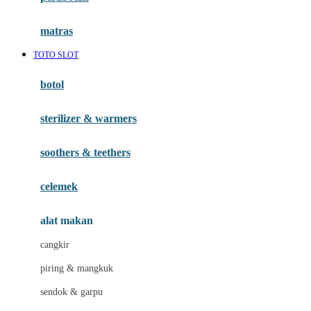
Happy Tummy
Hauck
matras
Havaianas
TOTO SLOT
Hegen
botol
Hot Wheels
sterilizer & warmers
Hybrid
soothers & teethers
I
Inlacta DHA
celemek
Interlac
alat makan
Ivenet
cangkir
J
piring & mangkuk
Jack N Jill
sendok & garpu
Joie