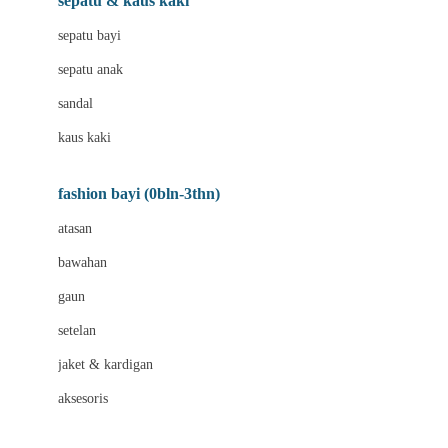
sepatu & kaus kaki
Bio Oil
sepatu bayi
Biolane
sepatu anak
Bite Fighters
sandal
Bizzi Growin
kaus kaki
Blackmores
fashion bayi (0bln-3thn)
Blooming Marvellous
atasan
Bonnels
bawahan
Bravado
gaun
Bruder
setelan
Brush Baby
jaket & kardigan
Buds Organics
aksesoris
Bugaboo
Buggygear