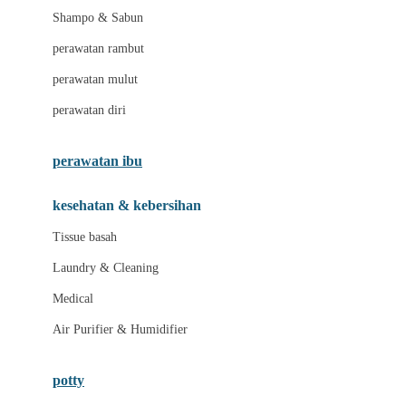
London Taxi
Shampo & Sabun
Love To Dream
perawatan rambut
perawatan mulut
M
perawatan diri
Magformers
Mama's Choice
perawatan ibu
Mamas&Papas
kesehatan & kebersihan
Mamaway
Tissue basah
Maxi Cosi
Laundry & Cleaning
Megabloks
Medical
Micro
Air Purifier & Humidifier
MiDeer
Mimi & Lula
potty
Mini Monkey