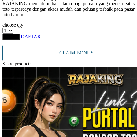
Squishmallows
RAJAKING menjadi pilihan utama bagi pemain yang mencari situs
toto terpercaya dengan akses mudah dan peluang terbaik pada pasar
Starbooks
toto hari ini.
Stick-O
choose qty
Stokke
DAFTAR
LOGIN
Sudocrem
CLAIM BONUS
Sumimo
Share product:
Sunnylife
Sun-Staches
Swimava
T
Tommee Tippee
Trunki
Tutti Bambini