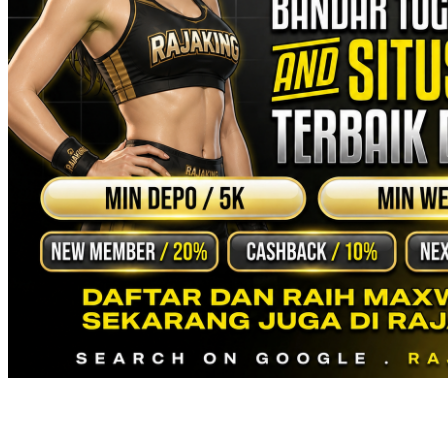
Twistshake
TY Toys
U
V
Veja
Vitaflow
Vtech
W
Waterland
Wellness
X