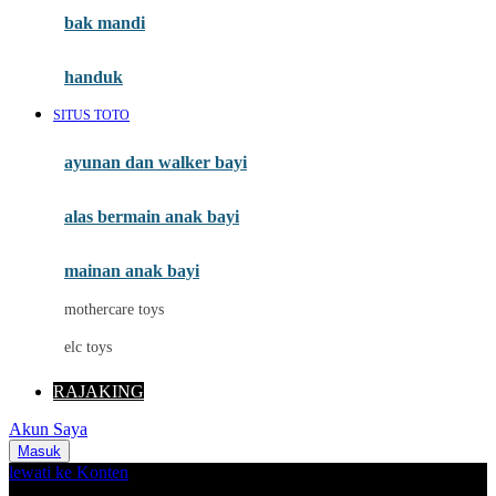
Moby
bak mandi
Momami
handuk
Mothercare
SITUS TOTO
Mustela
ayunan dan walker bayi
My Buddy Tag
My K
alas bermain anak bayi
N
mainan anak bayi
Naif
mothercare toys
Nike
elc toys
Nordic Natural
RAJAKING
Nuby
Akun Saya
Nuna
Masuk
lewati ke Konten
O