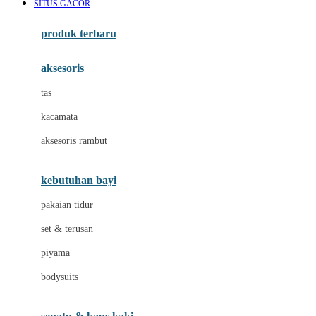
SITUS GACOR
Azetabio
produk terbaru
B
aksesoris
Baabaasheepz
tas
Babiators
kacamata
Baby Dove
aksesoris rambut
Baby Jogger
Baby Rovega
kebutuhan bayi
Babybee
pakaian tidur
Banana Boat
set & terusan
Banz
piyama
Barbie
bodysuits
Beaba
Beauty Barn