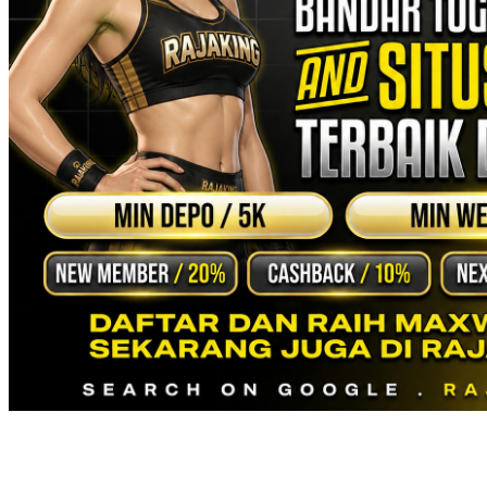
Twistshake
TY Toys
U
V
Veja
Vitaflow
Vtech
W
Waterland
Wellness
X