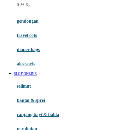
0-36 Kg
Fisher Price
Flipper
gendongan
Friends Of Sally
travel cots
G
diaper bags
Gb
Geko
aksesoris
Graco
SLOT ONLINE
Gund
selimut
H
bantal & sprei
Habbie
Haenim
ranjang bayi & balita
Happy Horse
perabotan