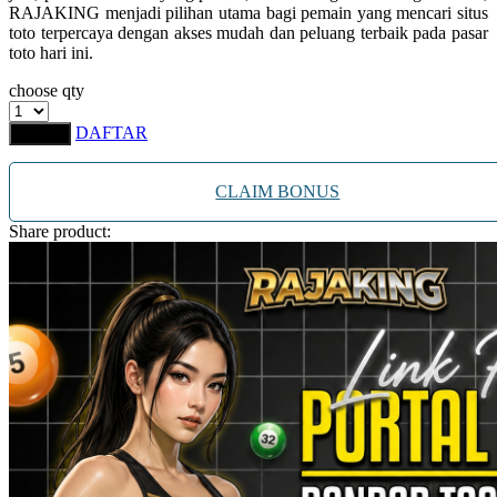
Squishmallows
RAJAKING menjadi pilihan utama bagi pemain yang mencari situs
toto terpercaya dengan akses mudah dan peluang terbaik pada pasar
Starbooks
toto hari ini.
Stick-O
choose qty
Stokke
DAFTAR
LOGIN
Sudocrem
CLAIM BONUS
Sumimo
Share product:
Sunnylife
Sun-Staches
Swimava
T
Tommee Tippee
Trunki
Tutti Bambini