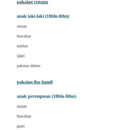
pakaian renang
Bumkins
anak laki-laki (18bln-8thn)
C
atasan
Cetaphil
bawahan
Chicco
setelan
Childlife
jaket
Clevamama
pakaian dalam
Cocolatte
Cottonseeds
pakaian ibu hamil
Cozy N Safe
anak perempuan (18bln-8thn)
Crane
atasan
Cybex
bawahan
D
gaun