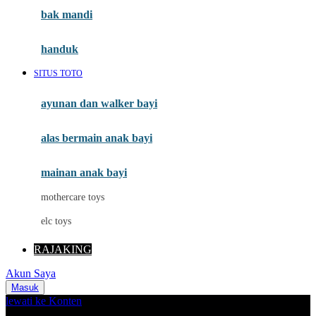
Moby
bak mandi
Momami
handuk
Mothercare
SITUS TOTO
Mustela
ayunan dan walker bayi
My Buddy Tag
My K
alas bermain anak bayi
N
mainan anak bayi
Naif
mothercare toys
Nike
elc toys
Nordic Natural
RAJAKING
Nuby
Akun Saya
Nuna
Masuk
lewati ke Konten
O