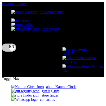
lewati ke Konten
download apps
download app from:
gift registry
Bahasa
ID
LOGIN
DAFTAR
Contact
Us
Toggle Nav
about Kanmo Circle
gift registry
store finder
contact us