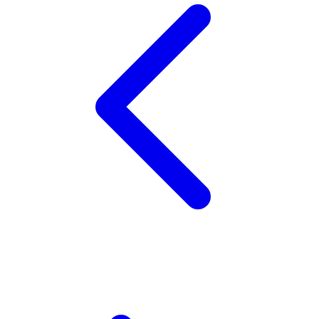
Xootz
Y
Yamatoya
Z
Zaxy
Zoggs
0-9
4Moms
59S