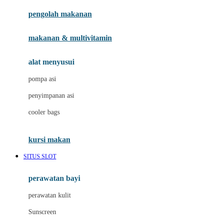
pengolah makanan
Joolz
Jujube
makanan & multivitamin
K
alat menyusui
Kiddycuts
pompa asi
Kumon
penyimpanan asi
L
cooler bags
Leapfrog
kursi makan
Leclerc
SITUS SLOT
Lee Vierra
Lillebaby
perawatan bayi
Little Bird Told Me
perawatan kulit
Little Miss Janis
Sunscreen