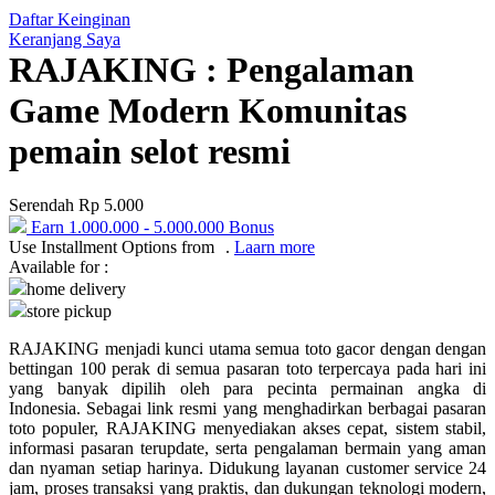
Daftar Keinginan
Q
Keranjang Saya
RAJAKING : Pengalaman
QV Baby
Game Modern Komunitas
R
pemain selot resmi
Real Shades
Red Castle
Serendah
Rp 5.000
Ribbon Madness
Earn
1.000.000
-
5.000.000
Bonus
Use Installment Options from
.
Laarn more
Available for :
S
home delivery
store pickup
Sebamed
RAJAKING menjadi kunci utama semua toto gacor dengan dengan
Silver Cross
bettingan 100 perak di semua pasaran toto terpercaya pada hari ini
yang banyak dipilih oleh para pecinta permainan angka di
Simply Idea
Indonesia. Sebagai link resmi yang menghadirkan berbagai pasaran
toto populer, RAJAKING menyediakan akses cepat, sistem stabil,
Skip Hop
informasi pasaran terupdate, serta pengalaman bermain yang aman
Spectra
dan nyaman setiap harinya. Didukung layanan customer service 24
jam, proses transaksi yang praktis, dan dukungan teknologi modern,