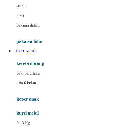
Dae Organics
setelan
Docare
jaket
Doona
pakaian dalam
Down To Earth
Drew
pakaian tidur
Dr. Brown's
SLOT GACOR
E
kereta dorong
ELC
bayi baru lahir
Ergobaby
usia 6 bulan+
Expert Care
koper anak
Ezyroller
kursi mobil
F
0-13 Kg
Felt So Sweet