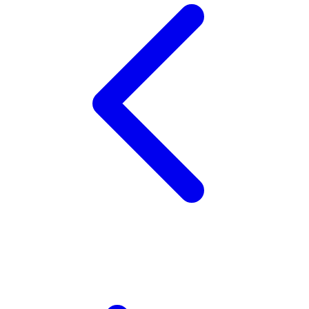
Xootz
Y
Yamatoya
Z
Zaxy
Zoggs
0-9
4Moms
59S