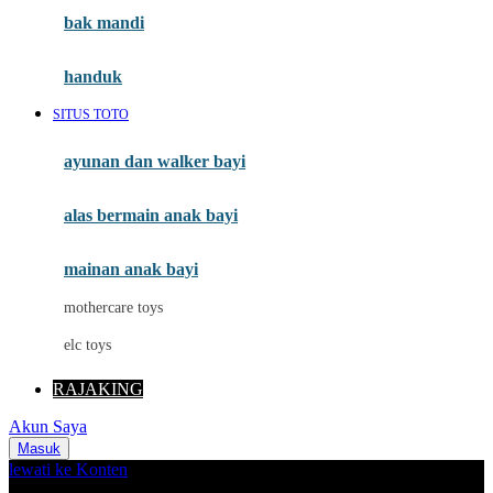
Moby
bak mandi
Momami
handuk
Mothercare
SITUS TOTO
Mustela
ayunan dan walker bayi
My Buddy Tag
My K
alas bermain anak bayi
N
mainan anak bayi
Naif
mothercare toys
Nike
elc toys
Nordic Natural
RAJAKING
Nuby
Akun Saya
Nuna
Masuk
lewati ke Konten
O