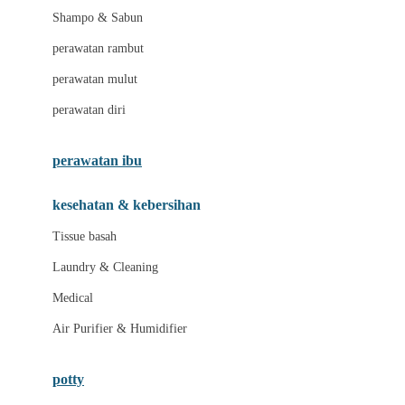
London Taxi
Shampo & Sabun
Love To Dream
perawatan rambut
perawatan mulut
M
perawatan diri
Magformers
Mama's Choice
perawatan ibu
Mamas&Papas
kesehatan & kebersihan
Mamaway
Tissue basah
Maxi Cosi
Laundry & Cleaning
Megabloks
Medical
Micro
Air Purifier & Humidifier
MiDeer
Mimi & Lula
potty
Mini Monkey