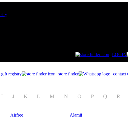
istry
LOGIN
gift registry
store finder
contact 
I
J
K
L
M
N
O
P
Q
R
Airfree
Alamii