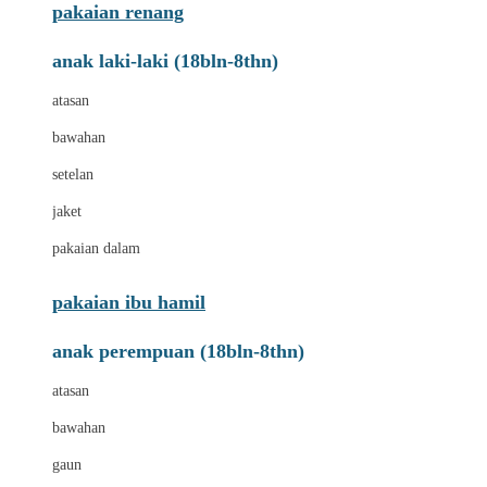
pakaian renang
anak laki-laki (18bln-8thn)
atasan
bawahan
setelan
jaket
pakaian dalam
pakaian ibu hamil
anak perempuan (18bln-8thn)
atasan
bawahan
gaun