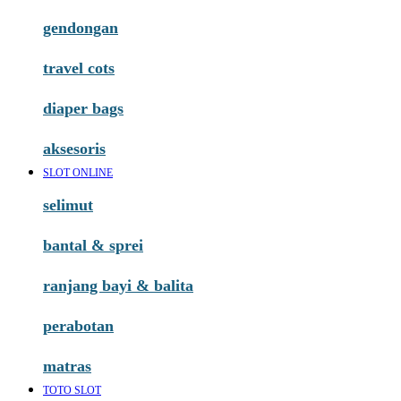
gendongan
travel cots
diaper bags
aksesoris
SLOT ONLINE
selimut
bantal & sprei
ranjang bayi & balita
perabotan
matras
TOTO SLOT