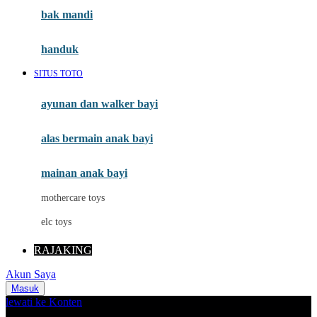
Moby
bak mandi
Momami
handuk
Mothercare
SITUS TOTO
Mustela
ayunan dan walker bayi
My Buddy Tag
My K
alas bermain anak bayi
N
mainan anak bayi
Naif
mothercare toys
Nike
elc toys
Nordic Natural
RAJAKING
Nuby
Akun Saya
Nuna
Masuk
lewati ke Konten
O