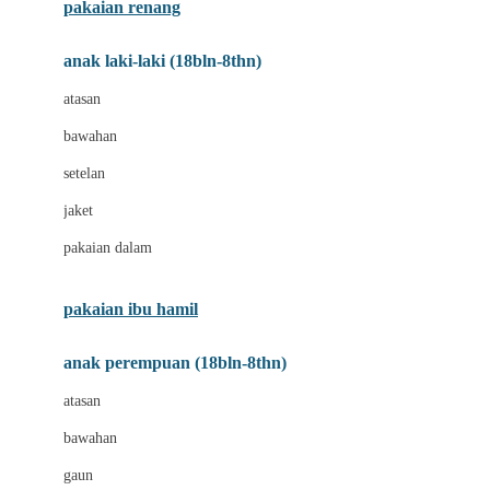
pakaian renang
Bumkins
anak laki-laki (18bln-8thn)
C
atasan
Cetaphil
bawahan
Chicco
setelan
Childlife
jaket
Clevamama
pakaian dalam
Cocolatte
Cottonseeds
pakaian ibu hamil
Cozy N Safe
anak perempuan (18bln-8thn)
Crane
atasan
Cybex
bawahan
D
gaun