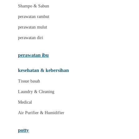
London Taxi
Shampo & Sabun
Love To Dream
perawatan rambut
perawatan mulut
M
perawatan diri
Magformers
Mama's Choice
perawatan ibu
Mamas&Papas
kesehatan & kebersihan
Mamaway
Tissue basah
Maxi Cosi
Laundry & Cleaning
Megabloks
Medical
Micro
Air Purifier & Humidifier
MiDeer
Mimi & Lula
potty
Mini Monkey