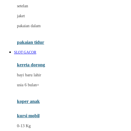
Dae Organics
setelan
Docare
jaket
Doona
pakaian dalam
Down To Earth
Drew
pakaian tidur
Dr. Brown's
SLOT GACOR
E
kereta dorong
ELC
bayi baru lahir
Ergobaby
usia 6 bulan+
Expert Care
koper anak
Ezyroller
kursi mobil
F
0-13 Kg
Felt So Sweet