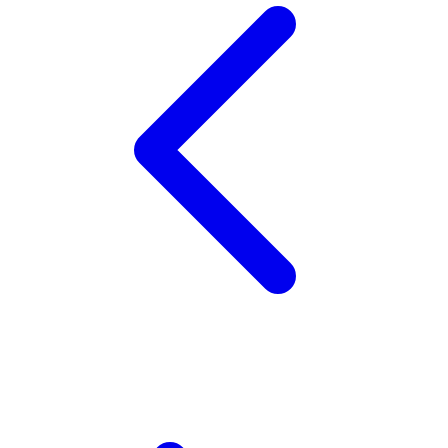
Xootz
Y
Yamatoya
Z
Zaxy
Zoggs
0-9
4Moms
59S