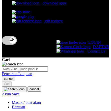
download apps
download app from:
Oh Ma Grain
Okiedog
gift registry
P
Bahasa
ID
Peachy
LOGIN
Phil & Ted's
DAFTAR
Contact Us
Philips Avent
Cari
Pigeon
Playgro
Pencarian Lanjutan
cancel
Poled Global
Cari
Ponycycle
cancel
Akun Saya
Puma
Masuk / buat akun
Pureats
Bantuan