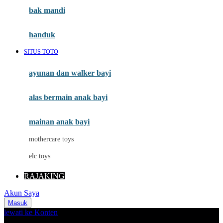
Moby
bak mandi
Momami
handuk
Mothercare
SITUS TOTO
Mustela
ayunan dan walker bayi
My Buddy Tag
My K
alas bermain anak bayi
N
mainan anak bayi
Naif
mothercare toys
Nike
elc toys
Nordic Natural
RAJAKING
Nuby
Akun Saya
Nuna
Masuk
lewati ke Konten
O