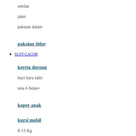
Dae Organics
setelan
Docare
jaket
Doona
pakaian dalam
Down To Earth
Drew
pakaian tidur
Dr. Brown's
SLOT GACOR
E
kereta dorong
ELC
bayi baru lahir
Ergobaby
usia 6 bulan+
Expert Care
koper anak
Ezyroller
kursi mobil
F
0-13 Kg
Felt So Sweet