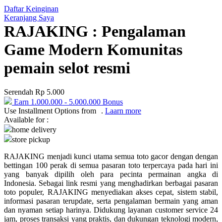
Daftar Keinginan
Q
Keranjang Saya
RAJAKING : Pengalaman
QV Baby
Game Modern Komunitas
R
pemain selot resmi
Real Shades
Red Castle
Serendah
Rp 5.000
Ribbon Madness
Earn
1.000.000
-
5.000.000
Bonus
Use Installment Options from
.
Laarn more
Available for :
S
home delivery
store pickup
Sebamed
RAJAKING menjadi kunci utama semua toto gacor dengan dengan
Silver Cross
bettingan 100 perak di semua pasaran toto terpercaya pada hari ini
yang banyak dipilih oleh para pecinta permainan angka di
Simply Idea
Indonesia. Sebagai link resmi yang menghadirkan berbagai pasaran
toto populer, RAJAKING menyediakan akses cepat, sistem stabil,
Skip Hop
informasi pasaran terupdate, serta pengalaman bermain yang aman
Spectra
dan nyaman setiap harinya. Didukung layanan customer service 24
jam, proses transaksi yang praktis, dan dukungan teknologi modern,