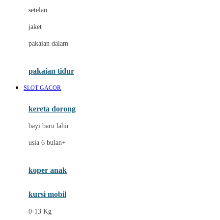
Dae Organics
setelan
Docare
jaket
Doona
pakaian dalam
Down To Earth
Drew
pakaian tidur
Dr. Brown's
SLOT GACOR
E
kereta dorong
ELC
bayi baru lahir
Ergobaby
usia 6 bulan+
Expert Care
koper anak
Ezyroller
kursi mobil
F
0-13 Kg
Felt So Sweet