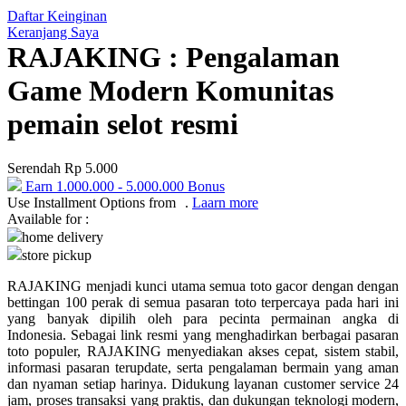
Daftar Keinginan
Q
Keranjang Saya
RAJAKING : Pengalaman
QV Baby
Game Modern Komunitas
R
pemain selot resmi
Real Shades
Red Castle
Serendah
Rp 5.000
Ribbon Madness
Earn
1.000.000
-
5.000.000
Bonus
Use Installment Options from
.
Laarn more
Available for :
S
home delivery
store pickup
Sebamed
RAJAKING menjadi kunci utama semua toto gacor dengan dengan
Silver Cross
bettingan 100 perak di semua pasaran toto terpercaya pada hari ini
yang banyak dipilih oleh para pecinta permainan angka di
Simply Idea
Indonesia. Sebagai link resmi yang menghadirkan berbagai pasaran
toto populer, RAJAKING menyediakan akses cepat, sistem stabil,
Skip Hop
informasi pasaran terupdate, serta pengalaman bermain yang aman
Spectra
dan nyaman setiap harinya. Didukung layanan customer service 24
jam, proses transaksi yang praktis, dan dukungan teknologi modern,