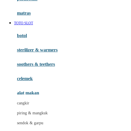
Happy Tummy
Hauck
matras
Havaianas
TOTO SLOT
Hegen
botol
Hot Wheels
sterilizer & warmers
Hybrid
soothers & teethers
I
Inlacta DHA
celemek
Interlac
alat makan
Ivenet
cangkir
J
piring & mangkuk
Jack N Jill
sendok & garpu
Joie