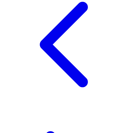
Xootz
Y
Yamatoya
Z
Zaxy
Zoggs
0-9
4Moms
59S