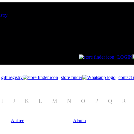
istry
LOGIN
gift registry
store finder
contact 
I
J
K
L
M
N
O
P
Q
R
Airfree
Alamii