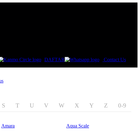
DAFTAR
Contact Us
us
S
T
U
V
W
X
Y
Z
0-9
Amara
Aqua Scale