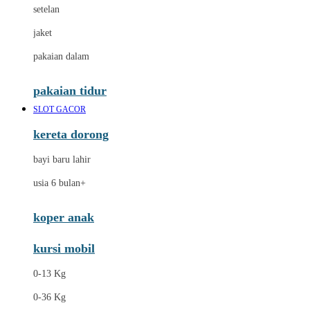
setelan
jaket
pakaian dalam
pakaian tidur
SLOT GACOR
kereta dorong
bayi baru lahir
usia 6 bulan+
koper anak
kursi mobil
0-13 Kg
0-36 Kg