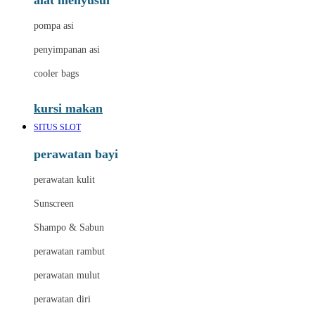
alat menyusui
pompa asi
penyimpanan asi
cooler bags
kursi makan
SITUS SLOT
perawatan bayi
perawatan kulit
Sunscreen
Shampo & Sabun
perawatan rambut
perawatan mulut
perawatan diri