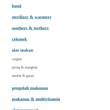
botol
sterilizer & warmers
soothers & teethers
celemek
alat makan
cangkir
piring & mangkuk
sendok & garpu
pengolah makanan
makanan & multivitamin