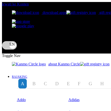
lewati ke Konten
download apps
gift reg
download app from:
Bahasa
ID
Toggle Nav
about Kanmo Circle
RAJAKING
A
B
C
D
E
F
G
H
Addo
Adidas