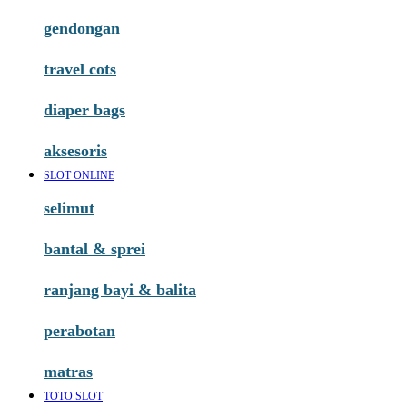
gendongan
travel cots
diaper bags
aksesoris
SLOT ONLINE
selimut
bantal & sprei
ranjang bayi & balita
perabotan
matras
TOTO SLOT