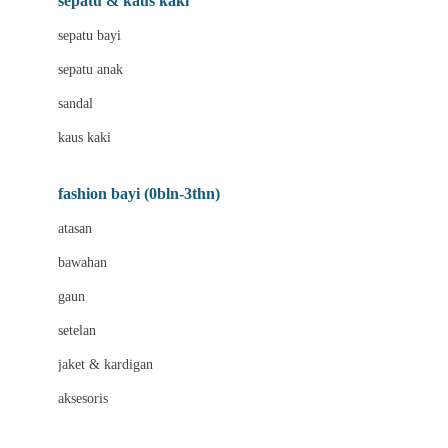
sepatu & kaus kaki
Bio Oil
sepatu bayi
Biolane
sepatu anak
Bite Fighters
sandal
Bizzi Growin
kaus kaki
Blackmores
fashion bayi (0bln-3thn)
Blooming Marvellous
atasan
Bonnels
bawahan
Bravado
gaun
Bruder
setelan
Brush Baby
jaket & kardigan
Buds Organics
aksesoris
Bugaboo
Buggygear