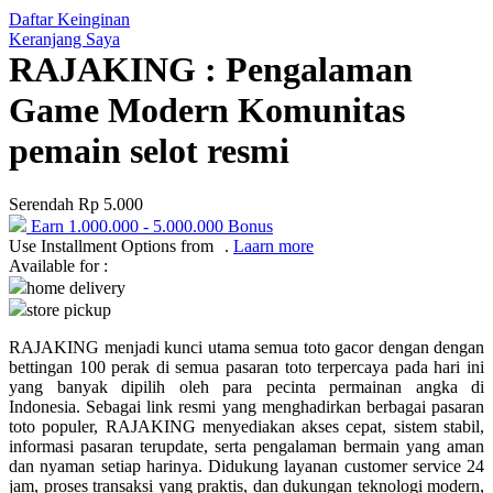
Daftar Keinginan
Q
Keranjang Saya
RAJAKING : Pengalaman
QV Baby
Game Modern Komunitas
R
pemain selot resmi
Real Shades
Red Castle
Serendah
Rp 5.000
Ribbon Madness
Earn
1.000.000
-
5.000.000
Bonus
Use Installment Options from
.
Laarn more
Available for :
S
home delivery
store pickup
Sebamed
RAJAKING menjadi kunci utama semua toto gacor dengan dengan
Silver Cross
bettingan 100 perak di semua pasaran toto terpercaya pada hari ini
yang banyak dipilih oleh para pecinta permainan angka di
Simply Idea
Indonesia. Sebagai link resmi yang menghadirkan berbagai pasaran
toto populer, RAJAKING menyediakan akses cepat, sistem stabil,
Skip Hop
informasi pasaran terupdate, serta pengalaman bermain yang aman
Spectra
dan nyaman setiap harinya. Didukung layanan customer service 24
jam, proses transaksi yang praktis, dan dukungan teknologi modern,