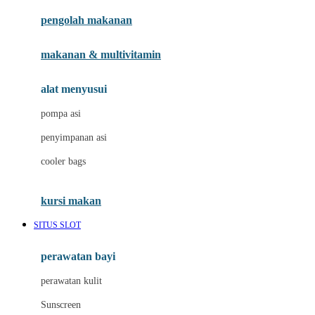
pengolah makanan
Joolz
Jujube
makanan & multivitamin
K
alat menyusui
Kiddycuts
pompa asi
Kumon
penyimpanan asi
L
cooler bags
Leapfrog
kursi makan
Leclerc
SITUS SLOT
Lee Vierra
Lillebaby
perawatan bayi
Little Bird Told Me
perawatan kulit
Little Miss Janis
Sunscreen