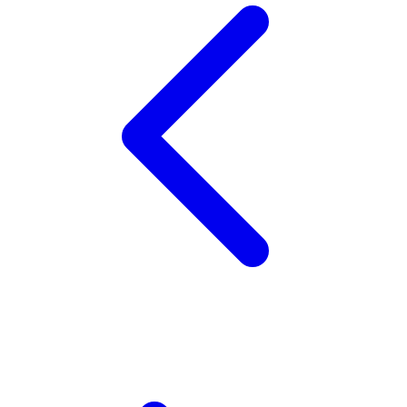
Xootz
Y
Yamatoya
Z
Zaxy
Zoggs
0-9
4Moms
59S