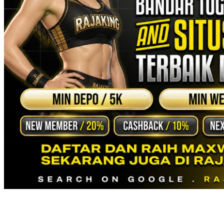
Twistshake
TY Toys
U
V
Veja
Vitaflow
Vtech
W
Waterland
Wellness
X