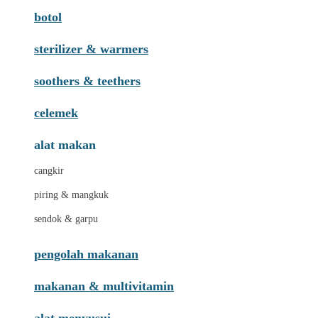
botol
sterilizer & warmers
soothers & teethers
celemek
alat makan
cangkir
piring & mangkuk
sendok & garpu
pengolah makanan
makanan & multivitamin