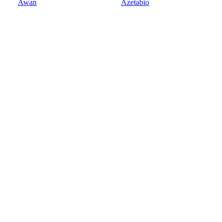
Awan
Azetabio