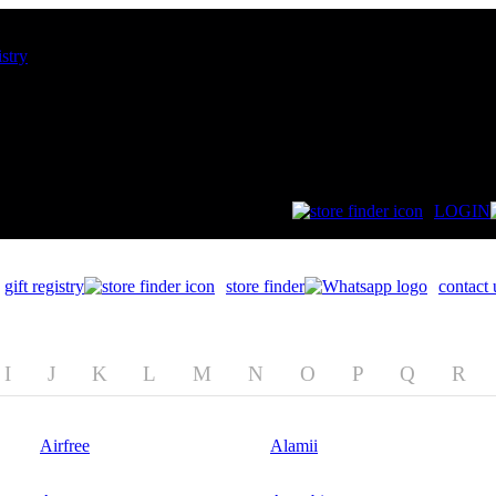
istry
LOGIN
gift registry
store finder
contact 
I
J
K
L
M
N
O
P
Q
R
Airfree
Alamii