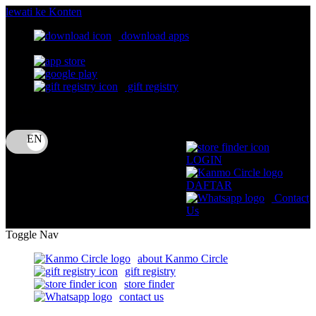
lewati ke Konten
download apps
download app from:
gift registry
Bahasa
ID
LOGIN
DAFTAR
Contact
Us
Toggle Nav
about Kanmo Circle
gift registry
store finder
contact us