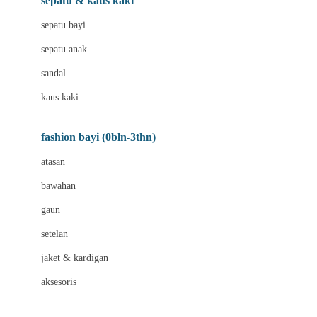
sepatu & kaus kaki
Bio Oil
sepatu bayi
Biolane
sepatu anak
Bite Fighters
sandal
Bizzi Growin
kaus kaki
Blackmores
fashion bayi (0bln-3thn)
Blooming Marvellous
atasan
Bonnels
bawahan
Bravado
gaun
Bruder
setelan
Brush Baby
jaket & kardigan
Buds Organics
aksesoris
Bugaboo
Buggygear