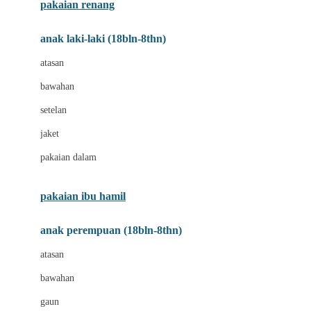
pakaian renang
Bumkins
anak laki-laki (18bln-8thn)
C
atasan
Cetaphil
bawahan
Chicco
setelan
Childlife
jaket
Clevamama
pakaian dalam
Cocolatte
Cottonseeds
pakaian ibu hamil
Cozy N Safe
anak perempuan (18bln-8thn)
Crane
atasan
Cybex
bawahan
D
gaun