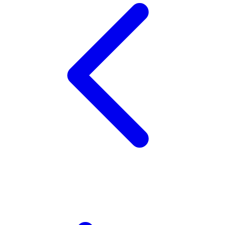
Xootz
Y
Yamatoya
Z
Zaxy
Zoggs
0-9
4Moms
59S