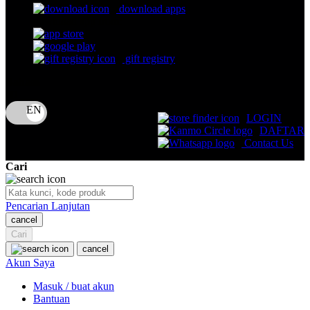
download apps
download app from:
Oh Ma Grain
Okiedog
gift registry
P
Bahasa
ID
Peachy
LOGIN
Phil & Ted's
DAFTAR
Contact Us
Philips Avent
Cari
Pigeon
Playgro
Pencarian Lanjutan
cancel
Poled Global
Cari
Ponycycle
cancel
Akun Saya
Puma
Masuk / buat akun
Pureats
Bantuan