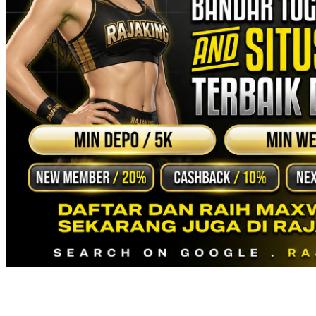
Twistshake
TY Toys
U
V
Veja
Vitaflow
Vtech
W
Waterland
Wellness
X