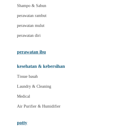
London Taxi
Shampo & Sabun
Love To Dream
perawatan rambut
perawatan mulut
M
perawatan diri
Magformers
Mama's Choice
perawatan ibu
Mamas&Papas
kesehatan & kebersihan
Mamaway
Tissue basah
Maxi Cosi
Laundry & Cleaning
Megabloks
Medical
Micro
Air Purifier & Humidifier
MiDeer
Mimi & Lula
potty
Mini Monkey