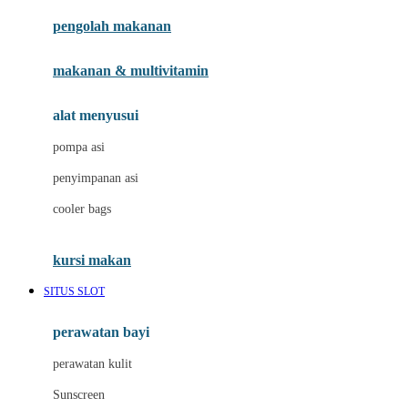
pengolah makanan
Joolz
Jujube
makanan & multivitamin
K
alat menyusui
Kiddycuts
pompa asi
Kumon
penyimpanan asi
L
cooler bags
Leapfrog
kursi makan
Leclerc
SITUS SLOT
Lee Vierra
Lillebaby
perawatan bayi
Little Bird Told Me
perawatan kulit
Little Miss Janis
Sunscreen