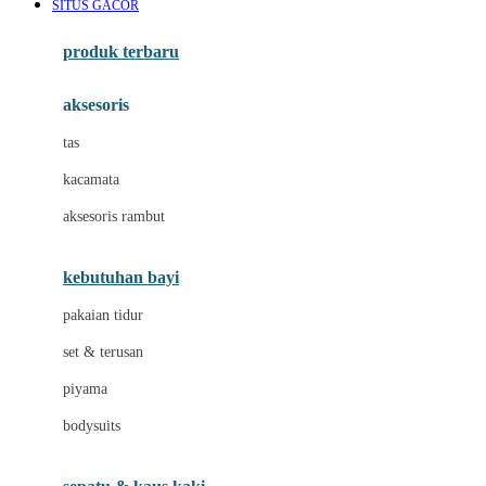
SITUS GACOR
Azetabio
produk terbaru
B
aksesoris
Baabaasheepz
tas
Babiators
kacamata
Baby Dove
aksesoris rambut
Baby Jogger
Baby Rovega
kebutuhan bayi
Babybee
pakaian tidur
Banana Boat
set & terusan
Banz
piyama
Barbie
bodysuits
Beaba
Beauty Barn