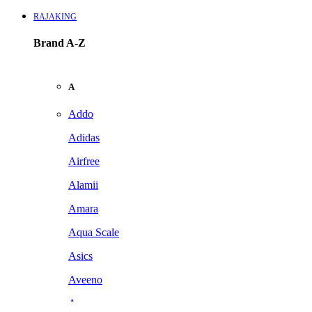
RAJAKING
Brand A-Z
A
Addo
Adidas
Airfree
Alamii
Amara
Aqua Scale
Asics
Aveeno
Awan